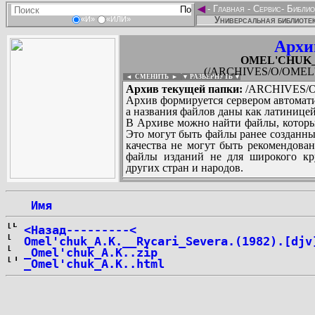
◄
-
Главная
-
Сервис
-
Библио
Универсальная библиотек
«И»
«ИЛИ»
Архи
OMEL'CHUK_An
(/ARCHIVES/O/OMEL'C
◄ СМЕНИТЬ
►
|
▼ РАЗВЕРНУТЬ ▼
Архив текущей папки:
/ARCHIVES/O/
Архив формируется сервером автомати
а названия файлов даны как латиницей
В Архиве можно найти файлы, которы
Это могут быть файлы ранее созданны
качества не могут быть рекомендован
файлы изданий не для широкого кру
других стран и народов.
 Имя
...
<Назад---------<
Omel'chuk_A.K.__Rycari_Severa.(1982).[djv
_Omel'chuk_A.K..zip
_Omel'chuk_A.K..html