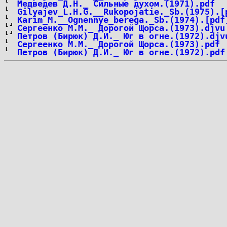
Медведев Д.Н._ Сильные духом.(1971).pdf
Gilyajev_L.H.G.__Rukopojatie._Sb.(1975).[
Karim_M.__Ognennye_berega._Sb.(1974).[pdf
Сергеенко М.М._ Дорогой Щорса.(1973).djvu
Петров (Бирюк) Д.И._ Юг в огне.(1972).djv
Сергеенко М.М._ Дорогой Щорса.(1973).pdf
Петров (Бирюк) Д.И._ Юг в огне.(1972).pdf