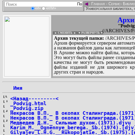
◄
-
Главная
-
Сервис
-
Библио
Универсальная библиотека, 
«И»
«ИЛИ»
Архи
''Podvig
(/ARCHIVES/P/''P
◄ СМЕНИТЬ
►
|
▼ РАЗВЕРНУТЬ ▼
Архив текущей папки:
/ARCHIVES/P/''P
Архив формируется сервером автомати
а названия файлов даны как латиницей
В Архиве можно найти файлы, которы
Это могут быть файлы ранее созданны
качества не могут быть рекомендован
файлы изданий не для широкого кру
других стран и народов.
 Имя
...
<Назад---------<
_Podvig.html
_Podvig.zip
Некрасов В.П._ В окопах Сталинграда.(1971
Некрасов В.П._ В окопах Сталинграда.(1971
Медведев Д.Н._ Сильные духом.(1971).djvu
Karim_M.__Ognennye_berega._Sb.(1974).[djv
Gilyajev_L.H.G.__Rukopojatie._Sb.(1975).[