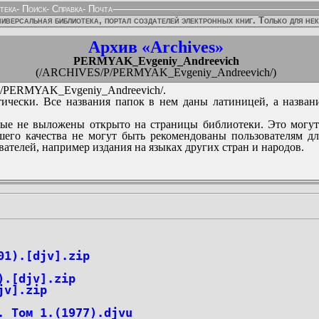
тека
-
Поиск
-
Справка
-
Почта
иверсальная библиотека, портал создателей электронных книг. Только для не
Архив «Archives»
PERMYAK_Evgeniy_Andreevich
(/ARCHIVES/P/PERMYAK_Evgeniy_Andreevich/)
PERMYAK_Evgeniy_Andreevich/.
ически. Все названия папок в нем даны латиницей, а назван
ые не выложены открыто на страницы библиотеки. Это могут
его качества не могут быть рекомендованы пользователям д
вателей, например издания на языках других стран и народов.
01).[djv].zip
).[djv].zip
jv].zip
. Том 1.(1977).djvu