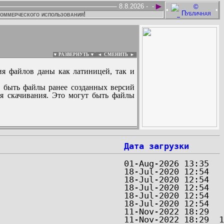
►
8.8.2026 -
-
•
•
коммерческого использования!
▼ РАЗВЕРНУТЬ ▼
|
◄
СМЕНИТЬ ►
ия файлов даны как латиницей, так и
 быть файлы ранее созданных версий
ля скачивания. Это могут быть файлы
:
Дата загрузки