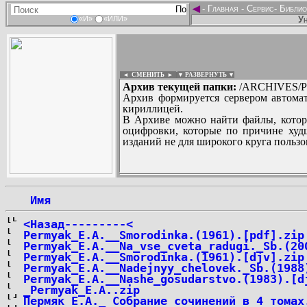
◄
-
Главная
-
Сервис
-
Библио
Ун
«И»
«ИЛИ»
◄ СМЕНИТЬ
►
|
▼ РАЗВЕРНУТЬ ▼
Архив текущей папки:
/ARCHIVES/P/
Архив формируется сервером автомат
кириллицей.
В Архиве можно найти файлы, котор
оцифровки, которые по причине худш
изданий не для широкого круга пользо
...
 Имя
<Назад---------<
Permyak_E.A.__Smorodinka.(1961).[pdf].zip
Permyak_E.A.__Na_vse_cveta_radugi._Sb.(20
Permyak_E.A.__Smorodinka.(1961).[djv].zip
Permyak_E.A.__Nadejnyy_chelovek._Sb.(1988
Permyak_E.A.__Nashe_gosudarstvo.(1983).[d
_Permyak_E.A..zip
Пермяк Е.А._ Собрание сочинений в 4 томах