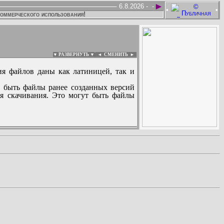
►
6.8.2026 -
-
•
•
коммерческого использования!
▼ РАЗВЕРНУТЬ ▼
|
◄
СМЕНИТЬ ►
ия файлов даны как латиницей, так и
 быть файлы ранее созданных версий
ля скачивания. Это могут быть файлы
: