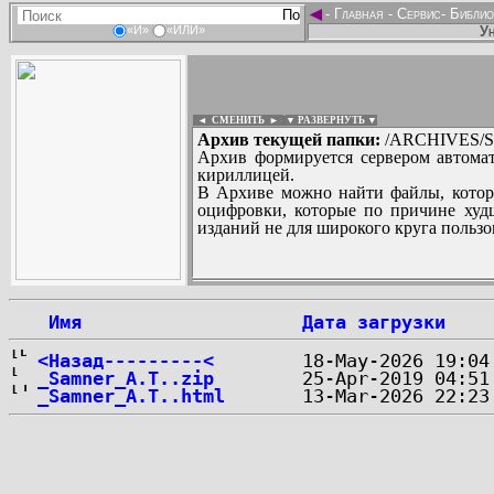
◄
-
Главная
-
Сервис
-
Библио
Ун
«И»
«ИЛИ»
◄ СМЕНИТЬ
►
|
▼ РАЗВЕРНУТЬ ▼
Архив текущей папки:
/ARCHIVES/S
Архив формируется сервером автомат
кириллицей.
В Архиве можно найти файлы, котор
оцифровки, которые по причине худш
изданий не для широкого круга пользо
...
 Имя
Дата загрузки
<Назад---------<
_Samner_A.T..zip
_Samner_A.T..html