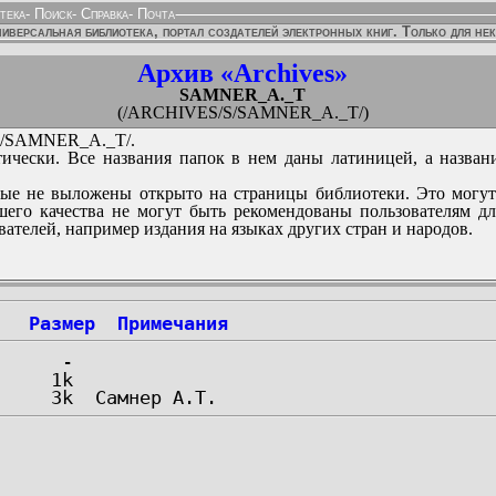
тека
-
Поиск
-
Справка
-
Почта
иверсальная библиотека, портал создателей электронных книг. Только для не
Архив «Archives»
SAMNER_A._T
(/ARCHIVES/S/SAMNER_A._T/)
/SAMNER_A._T/.
ически. Все названия папок в нем даны латиницей, а назван
ые не выложены открыто на страницы библиотеки. Это могут
его качества не могут быть рекомендованы пользователям д
вателей, например издания на языках других стран и народов.
Размер
Примечания