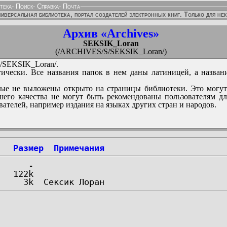
тека
-
Поиск
-
Справка
-
Почта
иверсальная библиотека, портал создателей электронных книг. Только для не
Архив «Archives»
SEKSIK_Loran
(/ARCHIVES/S/SEKSIK_Loran/)
SEKSIK_Loran/.
ически. Все названия папок в нем даны латиницей, а назван
ые не выложены открыто на страницы библиотеки. Это могут
его качества не могут быть рекомендованы пользователям д
вателей, например издания на языках других стран и народов.
Размер
Примечания