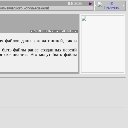
►
8.8.2026 -
-
•
•
коммерческого использования!
▼ РАЗВЕРНУТЬ ▼
|
◄
СМЕНИТЬ ►
ия файлов даны как латиницей, так и
 быть файлы ранее созданных версий
ля скачивания. Это могут быть файлы
: