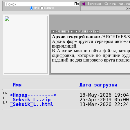
◄
-
Главная
-
Сервис
-
Библио
Ун
«И»
«ИЛИ»
◄ СМЕНИТЬ
►
|
▼ РАЗВЕРНУТЬ ▼
Архив текущей папки:
/ARCHIVES/S/
Архив формируется сервером автомат
кириллицей.
В Архиве можно найти файлы, котор
оцифровки, которые по причине худш
изданий не для широкого круга пользо
...
 Имя
Дата загрузки
<Назад---------<
_Seksik_L..zip
_Seksik_L..html