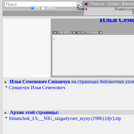
◄
-
Главная
-
Сервис
-
Библио
«И»
«ИЛИ»
Универсаль
Т
Илья Сем
◄ СМЕНИТЬ
►
|
▼ О СТРАНИЦЕ ▼
.
Илья Семенович Симанчук
на страницах библиотеки упом
►
*
Симанчук Илья Семенович
Вадим Ершов...
...
СПИСОК НЕКОТОРЫХ ОЦИФРОВА
...
Архив этой страницы:
►
*
Simanchuk_I.S.__NIG_razgadyvaet_tayny.(1986).[djv].zip