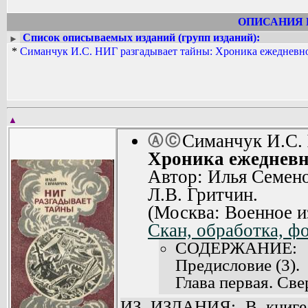
ОПИСАНИЯ 
Список описываемых изданий (групп изданий):
►
*
Симанчук И.С. НИГ разгадывает тайны: Хроника ежедневно
▲
Симанчук И.С.
Ⓐ
Ⓒ
Хроника ежедневн
Автор: Илья Семен
Л.В. Гритчин.
(Москва: Военное и
Скан, обработка, 
СОДЕРЖАНИЕ:
Предисловие (3).
Глава первая. Све
Глава вторая. «Н
ИЗ ИЗДАНИЯ: В книге р