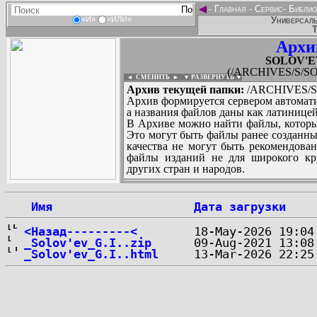
◄
-
Главная
-
Сервис
-
Библио
Универсаль
«И»
«ИЛИ»
Т
Архи
SOLOV'EV
(/ARCHIVES/S/SO
◄ СМЕНИТЬ
►
|
▼ РАЗВЕРНУТЬ ▼
Архив текущей папки:
/ARCHIVES/S/
Архив формируется сервером автомати
а названия файлов даны как латиницей
В Архиве можно найти файлы, которы
Это могут быть файлы ранее созданны
качества не могут быть рекомендован
файлы изданий не для широкого кру
других стран и народов.
 Имя
Дата загрузки
...
<Назад---------<
_Solov'ev_G.I..zip
_Solov'ev_G.I..html