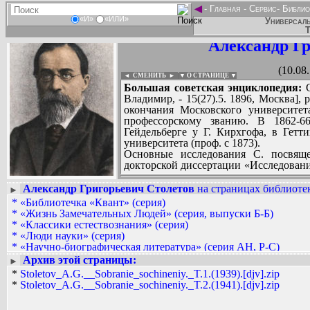
◄
-
Главная
-
Сервис
-
Библио
«И»
«ИЛИ»
Универсаль
Т
Александр Г
(10.08
◄ СМЕНИТЬ
►
|
▼ О СТРАНИЦЕ ▼
Большая советская энциклопедия:
С
Владимир, - 15(27).5. 1896, Москва],
окончания Московского университет
профессорскому званию. В 1862-6
Гейдельберге у Г. Кирхгофа, в Гетт
университета (проф. с 1873).
Основные исследования С. посвяще
докторской диссертации «Исследовани
он показал, что кривая зависимост
магнитного поля имеет максимум, что
Александр Григорьевич Столетов
на страницах библиотек
►
измерял отношение электромагнитных 
*
«Библиотечка «Квант» (серия)
Вадим Ершов...
близкое к значению скорости света. Э
*
«Жизнь Замечательных Людей» (серия, выпуски Б-Б)
...
Герца, и его предложение организ
*
«Классики естествознания» (серия)
конгрессом электриков (1881), спос
*
«Люди науки» (серия)
СПИСОК НЕКОТОРЫХ ОЦИФРОВА
света.
*
«Научно-биографическая литература» (серия АН, Р-С)
...
В 1888 начал систематическое исс
*
«Техника - молодежи» (журнал 1940-1949 гг.)
Архив этой страницы:
►
принесли С. мировую известность. 
*
Кузнецов Иван Васильевич (философ)
*
Stoletov_A.G.__Sobranie_sochineniy._T.1.(1939).[djv].zip
первый закон фотоэффекта: сила ф
*
Столетов Александр Григорьевич
*
Stoletov_A.G.__Sobranie_sochineniy._T.2.(1941).[djv].zip
падающего света (по терминологи
возможность применения фотоэфф
(независимо от др. исследователей