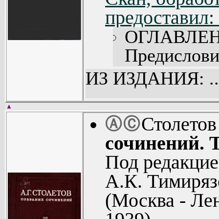
предоставил:
ОГЛАВЛЕН
Предисловие
I. Ориги
ИЗ ИЗДАНИЯ: ..
исследован
Обзор теори
▲
Столетов
Ⓐ
Ⓒ
Общая зада
сочинений. Т
ее привед
Под редакцие
случаю (60)
А.К. Тимиряз
Речь перед
(Москва - Лен
диссер