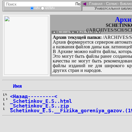
◄
-
Главная
-
Сервис
-
Библио
Универсальная библио
«И»
«ИЛИ»
Архи
SCHETINKOV
(/ARCHIVES/SCH/SCH
◄ СМЕНИТЬ
►
|
▼ РАЗВЕРНУТЬ ▼
Архив текущей папки:
/ARCHIVES/SC
Архив формируется сервером автомати
а названия файлов даны как латиницей
В Архиве можно найти файлы, которы
Это могут быть файлы ранее созданны
качества не могут быть рекомендован
файлы изданий не для широкого кру
других стран и народов.
 Имя
...
<Назад---------<
_Schetinkov_E.S..html
_Schetinkov_E.S..zip
Schetinkov_E.S.__Fizika_goreniya_gazov.(1