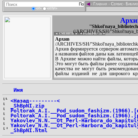
◄
-
Главная
-
Сервис
-
Библио
«И»
«ИЛИ»
Архи
''Shkol'naya_bibliotech
(/ARCHIVES/SH/''Shkol'naya_bibl
◄ СМЕНИТЬ
►
|
▼ РАЗВЕРНУТЬ ▼
Архив те
/ARCHIVES/SH/''Shkol'naya_bibliotechka_
Архив формируется сервером автомати
а названия файлов даны как латиницей
В Архиве можно найти файлы, которы
Это могут быть файлы ранее созданны
качества не могут быть рекомендован
файлы изданий не для широкого кру
других стран и народов.
 Имя
...
<Назад---------<
_ShBpNI.zip
Poltorak_A.I.__Pod_sudom_fashizm.(1966).[
Poltorak_A.I.__Pod_sudom_fashizm.(1966).[
Yakovlev_N.N.__Ot_Perl-Harbora_do_kapitul
Yakovlev_N.N.__Ot_Perl-Harbora_do_kapitul
_ShBpNI.html