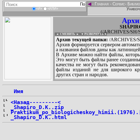
◄
-
Главная
-
Сервис
-
Библио
Универс
«И»
«ИЛИ»
Архи
SHAPIRO
(/ARCHIVES/SH/S
◄ СМЕНИТЬ
►
|
▼ РАЗВЕРНУТЬ ▼
Архив текущей папки:
/ARCHIVES/SH
Архив формируется сервером автомати
а названия файлов даны как латиницей
В Архиве можно найти файлы, которы
Это могут быть файлы ранее созданны
качества не могут быть рекомендован
файлы изданий не для широкого кру
других стран и народов.
 Имя
...
<Назад---------<
_Shapiro_D.K..zip
Praktikum_po_biologicheskoy_himii.(1976).
_Shapiro_D.K..html