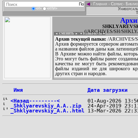
◄
-
Главная
-
Сервис
-
Библио
Универсаль
«И»
«ИЛИ»
Т
Архи
SHKLYAREVSKIY
(/ARCHIVES/SH/SHKLYAR
◄ СМЕНИТЬ
►
|
▼ РАЗВЕРНУТЬ ▼
Архив текущей папки:
/ARCHIVES/SH
Архив формируется сервером автомати
а названия файлов даны как латиницей
В Архиве можно найти файлы, которы
Это могут быть файлы ранее созданны
качества не могут быть рекомендован
файлы изданий не для широкого кру
других стран и народов.
 Имя
Дата загрузки
...
<Назад---------<
_Shklyarevskiy_A.A..zip
_Shklyarevskiy_A.A..html