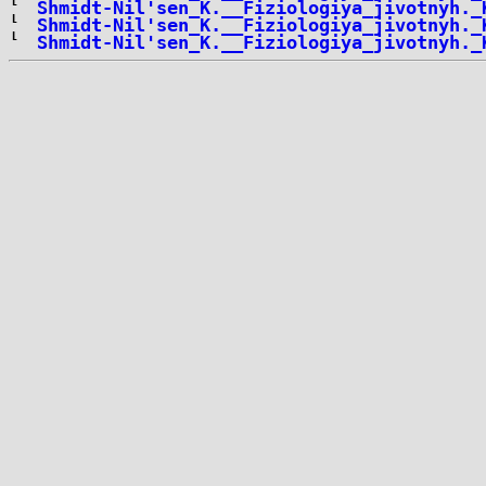
Shmidt-Nil'sen_K.__Fiziologiya_jivotnyh._
Shmidt-Nil'sen_K.__Fiziologiya_jivotnyh._
Shmidt-Nil'sen_K.__Fiziologiya_jivotnyh._