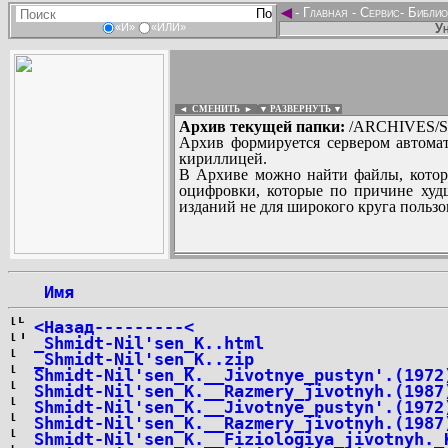
◄
-
Главная
-
Сервис
-
Библио
Ун
«И»
«ИЛИ»
◄ СМЕНИТЬ
►
|
▼ РАЗВЕРНУТЬ ▼
Архив текущей папки:
/ARCHIVES/S
Архив формируется сервером автомат
кириллицей.
В Архиве можно найти файлы, котор
оцифровки, которые по причине худш
изданий не для широкого круга пользо
...
 Имя
<Назад---------<
_Shmidt-Nil'sen_K..html
_Shmidt-Nil'sen_K..zip
Shmidt-Nil'sen_K.__Jivotnye_pustyn'.(1972
Shmidt-Nil'sen_K.__Razmery_jivotnyh.(1987
Shmidt-Nil'sen_K.__Jivotnye_pustyn'.(1972
Shmidt-Nil'sen_K.__Razmery_jivotnyh.(1987
Shmidt-Nil'sen_K.__Fiziologiya_jivotnyh._