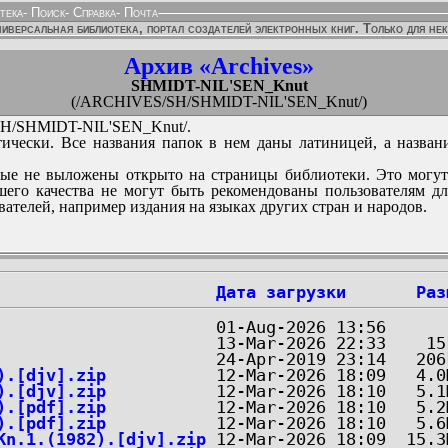
тека
-
Поиск
-
Справка
-
Почта
иверсальная библиотека, портал создателей электронных книг. Только для не
Архив «Archives»
SHMIDT-NIL'SEN_Knut
(/ARCHIVES/SH/SHMIDT-NIL'SEN_Knut/)
H/SHMIDT-NIL'SEN_Knut/.
ически. Все названия папок в нем даны латиницей, а назван
ые не выложены открыто на страницы библиотеки. Это могут
его качества не могут быть рекомендованы пользователям д
вателей, например издания на языках других стран и народов.
Дата загрузки
Раз
).[djv].zip
).[djv].zip
).[pdf].zip
).[pdf].zip
Kn.1.(1982).[djv].zip