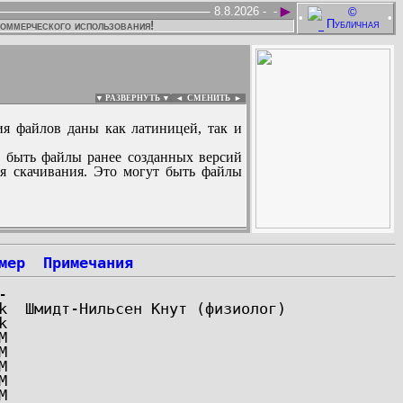
►
8.8.2026 -
-
•
•
коммерческого использования!
▼ РАЗВЕРНУТЬ ▼
|
◄
СМЕНИТЬ ►
ия файлов даны как латиницей, так и
 быть файлы ранее созданных версий
ля скачивания. Это могут быть файлы
:
мер
Примечания