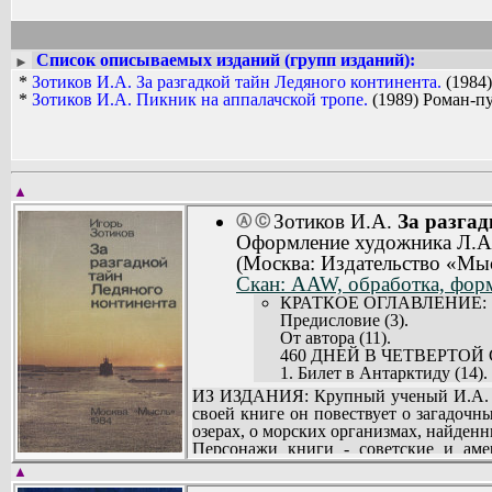
Список описываемых изданий (групп изданий):
►
*
Зотиков И.А. За разгадкой тайн Ледяного континента.
(1984)
*
Зотиков И.А. Пикник на аппалачской тропе.
(1989) Роман-п
▲
Зотиков И.А.
За разгад
Ⓐ
Ⓒ
Оформление художника Л.А.
(Москва: Издательство «Мыс
Скан: AAW, обработка, фор
КРАТКОЕ ОГЛАВЛЕНИЕ:
Предисловие (3).
От автора (11).
460 ДНЕЙ В ЧЕТВЕРТО
1. Билет в Антарктиду (14).
2. Дорога в десять тысяч мил
ИЗ ИЗДАНИЯ: Крупный ученый И.А. Зот
3. Трудное начало (44).
своей книге он повествует о загадоч
4. Восхождение к Праздник
озерах, о морских организмах, найден
5. После полярной ночи (93)
Персонажи книги - советские и аме
6. «Картинки из марсианско
особенности взаимоотношений между
▲
ГОД У АМЕРИКАНСКИХ
лирично.