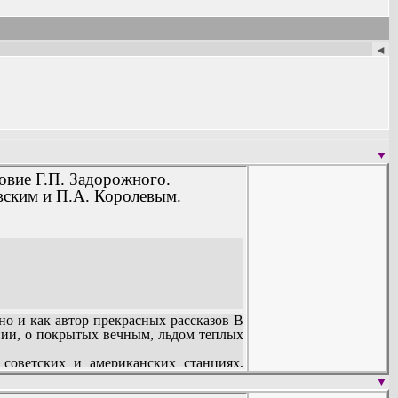
◄
▼
овие Г.П. Задорожного.
вским и П.А. Королевым.
о и как автор прекрасных рассказов В
янии, о покрытых вечным, льдом теплых
советских и американских станциях,
 написана с мягким юмором, местами
▼