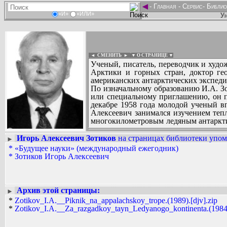
◄
-
Главная
-
Сервис
-
Библио
«И»
«ИЛИ»
Ун
◄ СМЕНИТЬ
►
|
▼ О СТРАНИЦЕ ▼
Ученый, писатель, переводчик и худо
Арктики и горных стран, доктор ге
американских антарктических экспед
По изначальному образованию И.А. Зо
или специальному приглашению, он п
декабре 1958 года молодой ученый в
Алексеевич занимался изучением тепл
многокилометровым ледяным антаркти
из них оказалось открытое впоследств
Бюро географических наименовани
Игорь Алексеевич Зотиков
на страницах библиотеки упоми
►
Вадим Ершов...
правительство США наградило его меда
*
«Будущее науки» (международный ежегодник)
...
тайн ледяного континента», «Пикник 
*
Зотиков Игорь Алексеевич
СПИСОК НЕКОТОРЫХ ОЦИФРОВА
...
Архив этой страницы:
►
*
Zotikov_I.A.__Piknik_na_appalachskoy_trope.(1989).[djv].zip
*
Zotikov_I.A.__Za_razgadkoy_tayn_Ledyanogo_kontinenta.(1984)