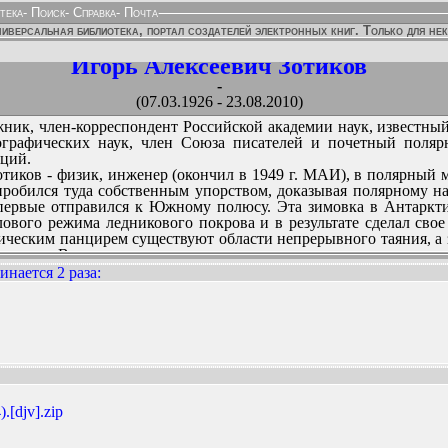
тека
-
Поиск
-
Справка
-
Почта
иверсальная библиотека, портал создателей электронных книг. Только для не
Игорь Алексеевич Зотиков
-
(07.03.1926 - 23.08.2010)
жник, член-корреспондент Российской академии наук, известны
ографических наук, член Союза писателей и почетный поляр
иций.
тиков - физик, инженер (окончил в 1949 г. МАИ), в полярный
робился туда собственным упорством, доказывая полярному нач
первые отправился к Южному полюсу. Эта зимовка в Антаркти
ового режима ледникового покрова и в результате сделал свое 
ческим панцирем существуют области непрерывного таяния, а з
ии озеро Восток.
й США назвало один из ледников Антарктиды именем русс
нается 2 раза
:
лью. О своих поездках И.А. Зотиков написал несколько книг: «
на Аппалачской тропе» и другие, сопроводив их своими рисунка
ННЫХ ИЗДАНИЙ:
.[djv].zip