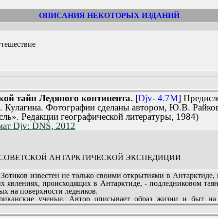
ОПИСАНИЯ НЕКОТОРЫХ ИЗДАНИЙ
утешествие
кой тайн Ледяного континента.
[
Djv- 4.7M
] Предисл
 Кулагина. Фотографии сделаны автором, Ю.В. Райко
ль». Редакции географической литературы, 1984)
мат Djv: DNS, 2012
Й СОВЕТСКОЙ АНТАРКТИЧЕСКОЙ ЭКСПЕДИЦИИ
ь (23).
иков известен не только своими открытиями в Антарктиде, н
ных явлениях, происходящих в Антарктиде, - подледниковом та
у середины зимы (66).
ных на поверхности ледников.
.
риканские ученые. Автор описывает образ жизни и быт на 
й жизни» (104).
 людьми, надолго изолированными от внешнего мира. Книга
 ПОЛЯРНИКОВ