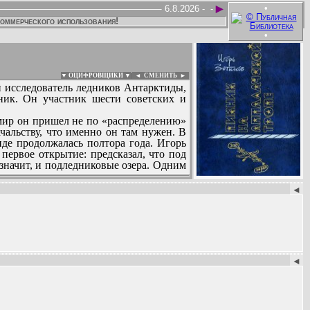
►
•
6.8.2026 -
-
коммерческого использования!
•
▼ ОЦИФРОВЩИКИ ▼
|
◄
СМЕНИТЬ ►
й исследователь ледников Антарктиды,
ник. Он участник шести советских и
 мир он пришел не по «распределению»
альству, что именно он там нужен. В
де продолжалась полтора года. Игорь
первое открытие: предсказал, что под
начит, и подледниковые озера. Одним
:
кого исследователя-гляциолога, а
◄
Я искал не птицу киви», «За разгадкой
ми.
◄