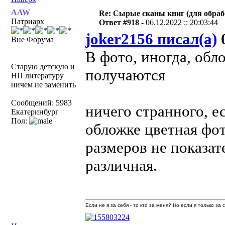
AAW
Re: Сырые сканы книг (для обраб
Патриарх
Ответ #918 -
06.12.2022 :: 20:03:44
joker2156 писал(а)
0
Вне Форума
В фото, иногда, обл
Старую детскую и
получаются
НП литературу
ничем не заменить
Сообщений: 5983
ничего странного, е
Екатеринбург
Пол:
обложке цветная фо
размеров не показат
различная.
Если не я за себя - то кто за меня? Но если я только за