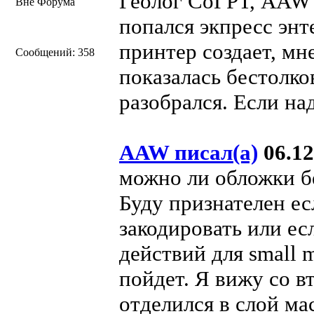
Геолог СоГРТ, AAW -
Вне Форума
попался экпресс энт
принтер создает, мн
Сообщений: 358
показалась бестолко
разобрался. Если на
AAW писал(а)
06.12
можно ли обложки б
Буду признателен ес
закодировать или ес
действий для small 
пойдет. Я вижу со 
отделился в слой ма