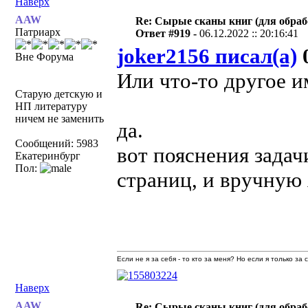
Наверх
AAW
Re: Сырые сканы книг (для обраб
Патриарх
Ответ #919 -
06.12.2022 :: 20:16:41
joker2156 писал(а)
0
Вне Форума
Или что-то другое и
Старую детскую и
НП литературу
ничем не заменить
да.
Сообщений: 5983
вот пояснения задач
Екатеринбург
Пол:
страниц, и вручную 
Если не я за себя - то кто за меня? Но если я только за
Наверх
AAW
Re: Сырые сканы книг (для обраб