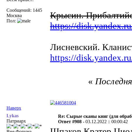
Сообщений: 1445
Крысин. Прибалтий
Москва
Пол:
https://disk.yand
Лисневский. Клани
https://disk.yandex
«
Последня
Наверх
Lykas
Re: Сырые сканы книг (для обраб
Патриарх
Ответ #908 -
03.12.2022 :: 00:00:42
Шпаков Кратер Циол
Вне Форума