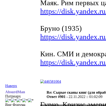
Маяк. Рим первых ц
https://disk.yande
Бруно (1935)
https://disk.yande
Кин. СМИ и демокр
https://disk.yandex
Наверх
AbsurdMan
Re: Сырые сканы книг (для обраб
Патриарх
Ответ #901 -
22.11.2022 :: 01:02:09
Гурко. Кризис амери
Вне Форума