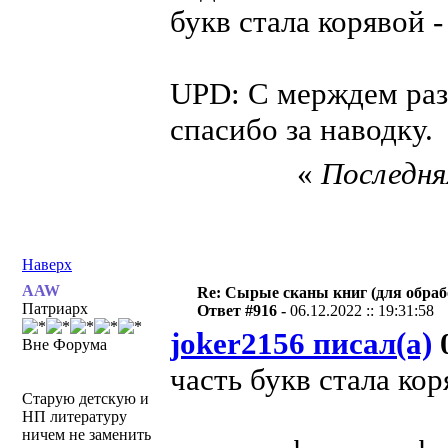
букв стала корявой -
UPD: С мерждем разо
спасибо за наводку.
«
Последняя
Наверх
AAW
Re: Сырые сканы книг (для обраб
Патриарх
Ответ #916 -
06.12.2022 :: 19:31:58
joker2156 писал(а)
0
Вне Форума
часть букв стала кор
Старую детскую и
НП литературу
ничем не заменить