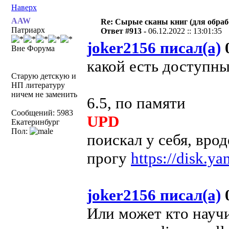
Наверх
AAW
Re: Сырые сканы книг (для обраб
Патриарх
Ответ #913 -
06.12.2022 :: 13:01:35
joker2156 писал(а)
0
Вне Форума
какой есть доступн
Старую детскую и
НП литературу
ничем не заменить
6.5, по памяти
Сообщений: 5983
UPD
Екатеринбург
Пол:
поискал у себя, вро
прогу
https://disk.
joker2156 писал(а)
0
Или может кто научи