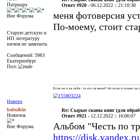
Патриарх
Ответ #920 -
06.12.2022 :: 21:10:38
меня фотоверсия устр
Вне Форума
По-моему, стоит ста
Старую детскую и
НП литературу
ничем не заменить
Сообщений: 5983
Екатеринбург
Пол:
Если не я за себя - то кто за меня? Но если я только за
Наверх
babulkin
Re: Сырые сканы книг (для обраб
Новичок
Ответ #921 -
12.12.2022 :: 16:06:07
Альбом "Честь по т
Вне Форума
https://disk.yandex