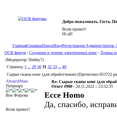
Добро пожаловать, Гость. П
Всем привет!
Hi all!
Главная
Справка
Поиск
Вход
Регистрация
Администратор
OCR форум
›
Создание и чтение электронных книг
›
Планы по
(Модератор: Dmitry7)
Страниц:
1
...
29
30
31
32
33
...
49
Сырые сканы книг (для обработчиков) (Прочитано 853722 ра
AbsurdMan
Re: Сырые сканы книг (для обраб
Патриарх
Ответ #900 -
20.11.2022 :: 23:32:35
Ecce Homo
Вне Форума
Да, спасибо, исправ
Всем привет!