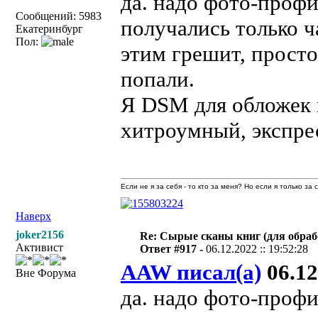
да. надо фото-профи
Сообщений: 5983
получались только 
Екатеринбург
Пол:
этим грешит, просто
попали.
Я DSM для обложек 
хитроумный, экспре
Если не я за себя - то кто за меня? Но если я только за
Наверх
joker2156
Re: Сырые сканы книг (для обраб
Активист
Ответ #917 -
06.12.2022 :: 19:52:28
AAW писал(а)
06.12
Вне Форума
да. надо фото-профи