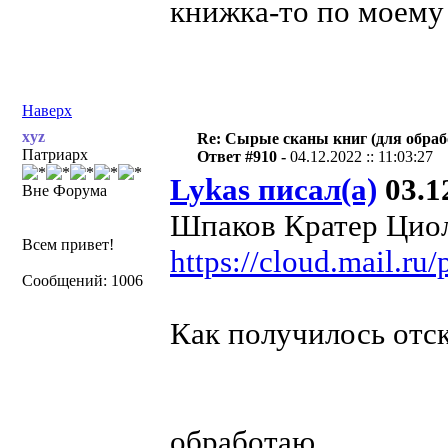
книжка-то по моему
Наверх
xyz
Re: Сырые сканы книг (для обраб
Патриарх
Ответ #910 -
04.12.2022 :: 11:03:27
Lykas писал(а)
03.12
Вне Форума
Шпаков Кратер Циол
Всем привет!
https://cloud.mail.r
Сообщений: 1006
Как получилось отс
обработаю.