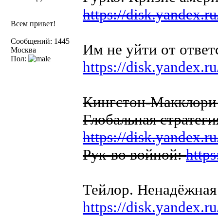
https://disk.yandex
Всем привет!
Сообщений: 1445
Им не уйти от отве
Москва
Пол:
https://disk.yandex.
Кингстон-Макклори 
Глобальная стратеги
https://disk.yandex
Рук-во войной:
http
Тейлор. Ненадёжная
https://disk.yandex