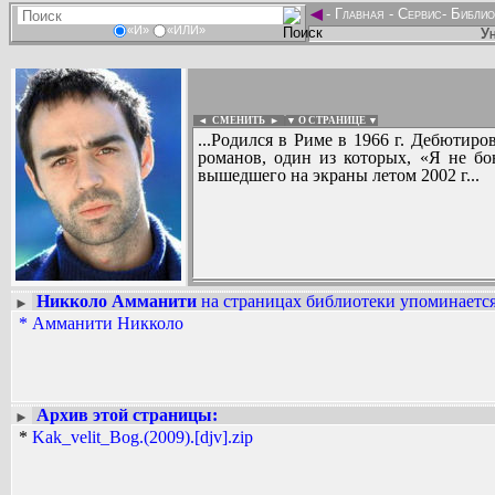
◄
-
Главная
-
Сервис
-
Библио
«И»
«ИЛИ»
Ун
◄ СМЕНИТЬ
►
|
▼ О СТРАНИЦЕ ▼
...Родился в Риме в 1966 г. Дебютиро
романов, один из которых, «Я не бо
вышедшего на экраны летом 2002 г...
Никколо Амманити
на страницах библиотеки упоминается
►
Вадим Ершов...
*
Амманити Никколо
...
СПИСОК НЕКОТОРЫХ ОЦИФРОВА
...
Архив этой страницы:
►
*
Kak_velit_Bog.(2009).[djv].zip