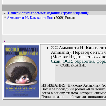
Список описываемых изданий (групп изданий):
►
*
Амманити Н. Как велит Бог.
(2009) Роман
▲
Амманити Н.
Как велит
Ⓐ
Ⓒ
Ammaniti). Перевод с италь
(Москва: Издательство «Инос
Скан, OCR, обработка, форм
СОДЕРЖАНИЕ:
ИЗ ИЗДАНИЯ: Никколо Амманити (р. 19
Вот и за последний роман «Как велит 
легла в основу фильма, который снима
Герои романа - обитатели провинциа
жестокий, озлобленный и сильно пьющ
каким должен быть настоящий мужчин