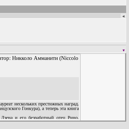
◄
▼
втор: Никколо Амманити (Niccolo
ауреат нескольких престижных наград.
цузского Гонкура), а теперь эта книга
 Дзена и его безработный отец Рино,
ответствии со своим пониманием того,