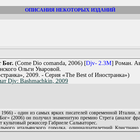
ОПИСАНИЯ НЕКОТОРЫХ ИЗДАНИЙ
 Бог.
(Come Dio comanda, 2006) [
Djv- 2.3M
] Роман. А
янского Ольги Уваровой.
транка», 2009. - Серия «The Best of Иностранка»)
ат Djv: Bashmachkin, 2009
66) - один из самых ярких писателей современной Италии, л
Бог» (2006) он получил знаменитую премию Стрега (аналог фран
ет культовый режиссер Габриеле Сальваторес.
льного итальянского городка, одиннадцатилетний Кристиано
ий человек. Рино, как умеет, любит сына и воспитывает в со
а.