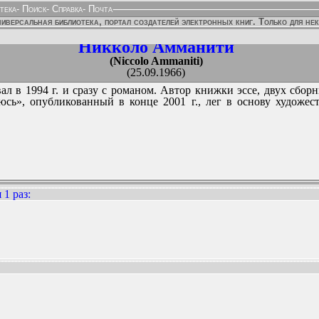
тека
-
Поиск
-
Справка
-
Почта
иверсальная библиотека, портал создателей электронных книг. Только для не
Никколо Амманити
(Niccolo Ammaniti)
(25.09.1966)
вал в 1994 г. и сразу с романом. Автор книжки эссе, двух сбор
юсь», опубликованный в конце 2001 г., лег в основу художес
 1 раз
:
ННЫХ ИЗДАНИЙ: