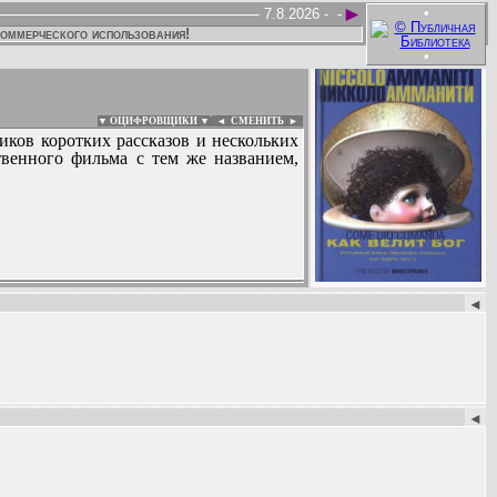
►
•
7.8.2026 -
-
коммерческого использования!
•
▼ ОЦИФРОВЩИКИ ▼
|
◄
СМЕНИТЬ ►
ников коротких рассказов и нескольких
твенного фильма с тем же названием,
:
◄
◄