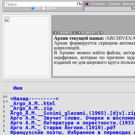
◄
-
Главная
-
Сервис
-
Библио
Ун
«И»
«ИЛИ»
◄ СМЕНИТЬ
►
|
▼ РАЗВЕРНУТЬ ▼
Архив текущей папки:
/ARCHIVES/A
Архив формируется сервером автомат
кириллицей.
В Архиве можно найти файлы, котор
оцифровки, которые по причине худш
изданий не для широкого круга пользо
...
 Имя
<Назад---------<
_Argo_A.M..html
_Argo_A.M..zip
Argo_A.M.__Svoimi_glazami.(1965).[djv].zi
Арго А.М._ Звучит слово. Очерки и воспоми
Арго А.М._ Литература и окрестности.(1933
Арго А.М._ Старая Англия.(1919).pdf
Французские поэты. Избранное в переводах 