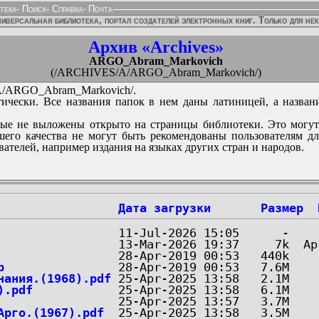
тека
-
Поиск
-
Справка
-
Почта
иверсальная библиотека, портал создателей электронных книг. Только для не
Архив «Archives»
ARGO_Abram_Markovich
(/ARCHIVES/A/ARGO_Abram_Markovich/)
/ARGO_Abram_Markovich/.
ически. Все названия папок в нем даны латиницей, а назван
ые не выложены открыто на страницы библиотеки. Это могут
его качества не могут быть рекомендованы пользователям д
вателей, например издания на языках других стран и народов.
Дата загрузки
Размер
p
нания.(1968).pdf
).pdf
Арго.(1967).pdf