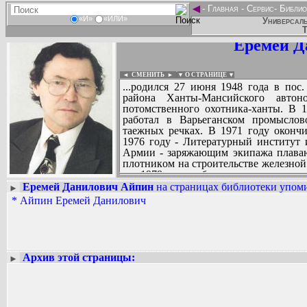
◄
-
Главная
-
Сервис
-
Библио
«И»
«ИЛИ»
Универсаль
Т
Еремей Д
◄ СМЕНИТЬ
►
|
▼ О СТРАНИЦЕ ▼
...родился 27 июня 1948 года в пос
района Ханты-Мансийского автон
потомственного охотника-ханты. В 1
работал в Варьеганском промыслово
таежных речках. В 1971 году оконч
1976 году - Литературный институт 
Армии - заряжающим экипажа плава
плотником на строительстве железной
по 1978 год работает корреспонде
телевидению и радиовещанию.
Еремей Данилович Айпин
на страницах библиотеки упоми
►
С 1978 года Е. Айпин - редактор ок
*
Айпин Еремей Данилович
Вадим Ершов...
творчества в Ханты-Мансийске, мног
...
этнографические экспедиции. Литера
1972 года печатается в журналах «Юн
СПИСОК НЕКОТОРЫХ ОЦИФРОВА
огни», в альманахах «Родники», «Пол
...
Уральском, «Современник». В 1979
Архив этой страницы:
►
повестей «В ожидании первого снега».
кедра» на русском и хантыйском языка
Рассказы переводились на испанский
«Боэмия» (Куба), «Алфольд» и «Уи аур
Е. Айпин принадлежит ко второму по