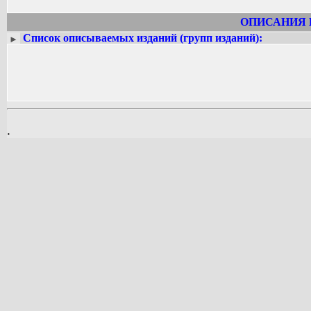
он поднимает проблемы нравственно
только его народ, но и все народы наш
ОПИСАНИЯ 
заботливому, чуткому отношению к на
Список описываемых изданий (групп изданий):
►
Делегат VI съезда писателей РСФСР. 
.