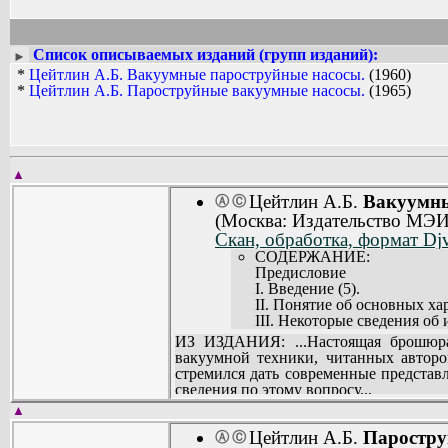
Список описываемых изданий (групп изданий):
►
*
Цейтлин А.Б. Вакуумные пароструйные насосы.
(1960)
*
Цейтлин А.Б. Пароструйные вакуумные насосы.
(1965)
▲
Цейтлин А.Б.
Вакуумны
Ⓐ
Ⓒ
(Москва: Издательство МЭИ
Скан, обработка, формат Djv
СОДЕРЖАНИЕ:
Предисловие
I. Введение (5).
II. Понятие об основных ха
III. Некоторые сведения об 
IV. Вакуумные эжекторные 
ИЗ ИЗДАНИЯ: ...Настоящая брошюра.
V. Бустерные насосы (33).
вакуумной техники, читанных авторо
VI. Высоковакуумные парос
стремился дать современные представ
VII. Удельные характерист
сведения по этому вопросу...
VIII. Вакуумные пароструйн
▲
IX. Тепловой баланс вакуу
Приложение 1 (102).
Цейтлин А.Б.
Паростру
Ⓐ
Ⓒ