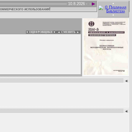
►
•
10.8.2026 -
-
коммерческого использования!
•
▼ ОЦИФРОВЩИКИ ▼
|
◄
СМЕНИТЬ ►
:
◄
◄