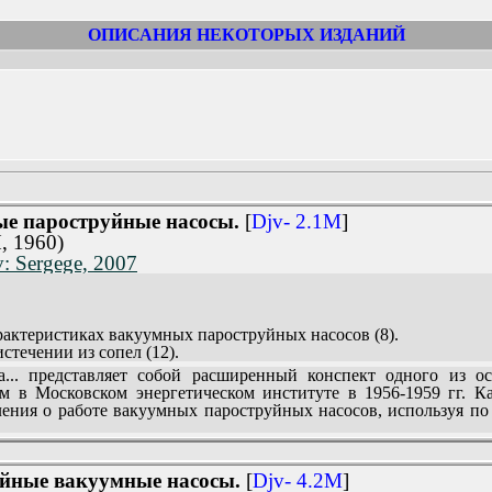
ОПИСАНИЯ НЕКОТОРЫХ ИЗДАНИЙ
е пароструйные насосы.
[
Djv- 2.1M
]
, 1960)
: Sergege, 2007
рактеристиках вакуумных пароструйных насосов (8).
истечении из сопел (12).
насосы (23).
.. представляет собой расширенный конспект одного из о
м в Московском энергетическом институте в 1956-1959 гг. Ка
труйные насосы (44).
ления о работе вакуумных пароструйных насосов, используя п
ики вакуумных пароструйных насосов (90).
ые агрегаты (95).
мных пароструйных насосов (96).
йные вакуумные насосы.
[
Djv- 4.2M
]