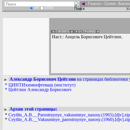
◄
-
Главная
-
Сервис
-
Библио
«И»
«ИЛИ»
Ун
◄ СМЕНИТЬ
►
|
▼ О СТРАНИЦЕ ▼
Наст.: Анцель Борисович Цейтлин.
Александр Борисович Цейтлин
на страницах библиотеки 
►
Вадим Ершов...
*
ЦИНТИхимнефтемаш (институт)
...
*
Цейтлин Александр Борисович
СПИСОК НЕКОТОРЫХ ОЦИФРОВА
...
Архив этой страницы:
►
*
Ceytlin_A.B.__Parostruynye_vakuumnye_nasosy.(1965).[djv].zip
*
Ceytlin_A.B.__Vakuumnye_parostruynye_nasosy.(1960).[djv].zi