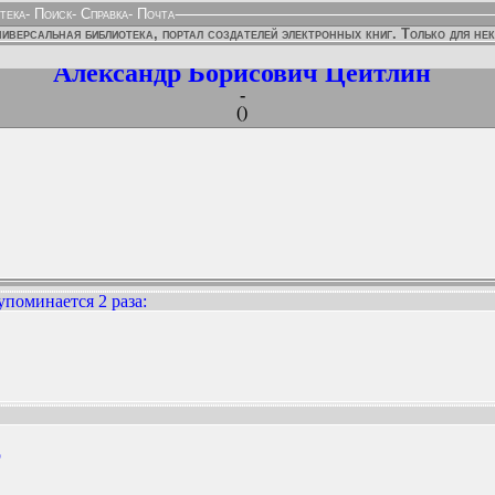
тека
-
Поиск
-
Справка
-
Почта
иверсальная библиотека, портал создателей электронных книг. Только для не
Александр Борисович Цейтлин
-
()
упоминается 2 раза
:
ННЫХ ИЗДАНИЙ:
p