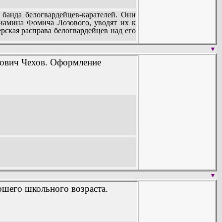
анда белогвардейцев-карателей. Они
иамина Фомича Лозового, уводят их к
рская расправа белогвардейцев над его
▼
рович Чехов. Оформление
читателям своими повестями «У самой
▼
аршего школьного возраста.