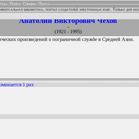
тека
-
Поиск
-
Справка
-
Почта
иверсальная библиотека, портал создателей электронных книг. Только для не
Анатолий Викторович Чехов
-
(1921 - 1995)
енческих произведений о пограничной службе в Средней Азии.
оминается 1 раз
:
ННЫХ ИЗДАНИЙ: