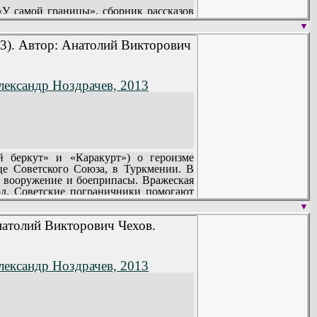
У самой границы», сборник рассказов
▼
нт, проверяет качества человеческого
 3). Автор: Анатолий Викторович
г и в повседневных делах чувствуют
лександр Ноздрачев, 2013
беркут» и «Каракурт») о героизме
е Советского Союза, в Туркмении. В
и вооружение и боеприпасы. Вражеская
од. Советские пограничники помогают
▼
Анатолий Викторович Чехов.
лександр Ноздрачев, 2013