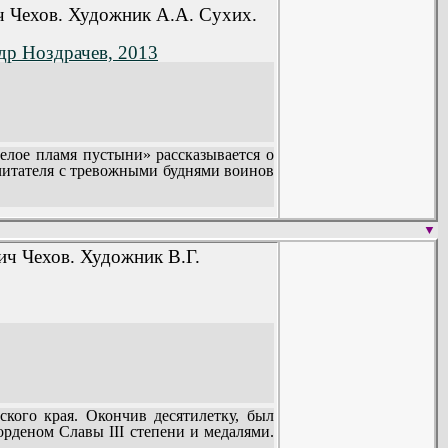
ударства, сотни тысяч жизней молодых
ч Чехов. Художник А.А. Сухих.
ной и острой борьбы Среднеазиатского
др Ноздрачев, 2013
ые диверсии, политические провокации
 Воениздате книгам: повести «У самой
лое пламя пустыни» рассказывается о
 читателя с тревожными буднями воинов
▼
ич Чехов. Художник В.Г.
ого края. Окончив десятилетку, был
рденом Славы III степени и медалями.