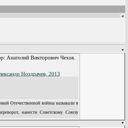
◄
▼
тор: Анатолий Викторович Чехов.
лександр Ноздрачев, 2013
икой Отечественной войны называли в
переворот, нанести Советскому Союзу
 и взаимопомощи, заключенного в 1921
▼
 страну от вторжения фашистских орд с