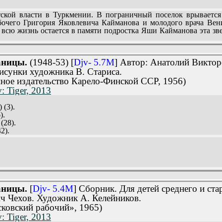
2).
ой власти в Туркмении. В пограничный поселок врывается б
8).
бочего Григория Яковлевича Кайманова и молодого врача Вен
 всю жизнь остается в памяти подростка Яши Кайманова эта зве
(102).
ан Анатолия Викторовича Чехова...
123).
романе, охватывают более чем двадцатилетний период.
аницы.
(1948-53) [
Djv- 5.7M
] Автор: Анатолий Викто
писателей А.В. Чехов - не новичок в литературе. Он знаком 
и сборниками рассказов.
исунки художника В. Стариса.
 (159).
нное издательство Карело-Финской ССР, 1956)
: Tiger, 2013
 (3).
 (213).
).
 СТЕНА
(28).
2).
).
реди (70).
. (252).
ь (81).
261).
.
103).
).
человек (133).
ует (319).
аницы.
[
Djv- 5.4M
] Сборник. Для детей среднего и ст
.
ч Чехов. Художник А. Келейников.
1).
ОЗОВЫЕ ГОДЫ
ковский рабочий», 1965)
173).
: Tiger, 2013