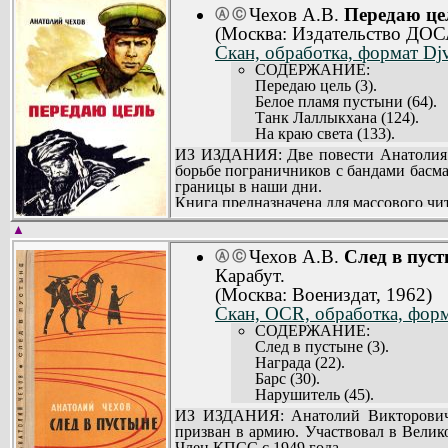
Глава 3. Мера доверия (153)
юга, но и оградила территорию Ирана
Чехов А.В.
Передаю це
Ⓐ
Ⓒ
Глава 4. Патьма (166).
иранцев, курдов, русских, туркмен, фа
(Москва: Издательство ДО
Глава 5. Черные пески (177)
Основной сюжет романа «Кара-Курт» (
Скан, обработка, формат Dj
Глава 6. Артамонов (200).
пограничного округа с агентами неме
Глава 7. Тернии и лавры (21
СОДЕРЖАНИЕ:
до и после перехода через границу наш
Часть третья. ТЫСЯЧИ Ж
Передаю цель (3).
Автор, участник Отечественной войны
Глава 1. Накануне (235).
Белое пламя пустыни (64).
границы», сборнику рассказов «След в
Глава 2. Чрезвычайные прои
Танк Лаллыкхана (124).
Глава 3. По обе стороны руб
На краю света (133).
Глава 4. Оразгельдыев (282)
ИЗ ИЗДАНИЯ: Две повести Анатолия Ч
Глава 5. Глубокий рейд (295
борьбе пограничников с бандами басм
Глава 6. Переправа (314).
границы в наши дни.
Глава 7. Душевный разговор
Книга предназначена для массового чит
Глава 8. Ичан (356).
▲
Чехов А.В.
След в пуст
Ⓐ
Ⓒ
Карабут.
(Москва: Воениздат, 1962)
Скан, OCR, обработка, форм
СОДЕРЖАНИЕ:
След в пустыне (3).
Награда (22).
Барс (30).
Нарушитель (45).
Лейтенант Горновой (53).
ИЗ ИЗДАНИЯ: Анатолий Викторович Ч
Казбек, на пост! (65).
призван в армию. Участвовал в Велик
Демобилизованный (98).
Член КПСС с 1949 года.