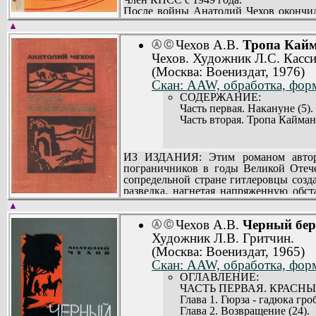
После войны Анатолий Чехов окончил
«Командир корабля», очерки «Север зо
▲
Сборник «След в пустыне» посвящен п
Чехов А.В.
Тропа Кайм
характера. Писатель рассказывает 
Ⓐ
Ⓒ
ответственность за судьбы государства.
Чехов. Художник Л.С. Касси
(Москва: Воениздат, 1976)
Скан: AAW, обработка, форм
СОДЕРЖАНИЕ:
Часть первая. Накануне (5).
Часть вторая. Тропа Кайман
ИЗ ИЗДАНИЯ: Этим романом автор 
пограничников в годы Великой Отеч
сопредельной стране гитлеровцы созд
разведка, нагнетая напряженную обс
Родине обезвредить замыслы врага.
▲
Чехов А.В.
Черный бер
Ⓐ
Ⓒ
Художник Л.В. Гритчин.
(Москва: Воениздат, 1965)
Скан: AAW, обработка, форм
ОГЛАВЛЕНИЕ:
ЧАСТЬ ПЕРВАЯ. КРАСН
Глава 1. Гюрза - гадюка гро
Глава 2. Возвращение (24).