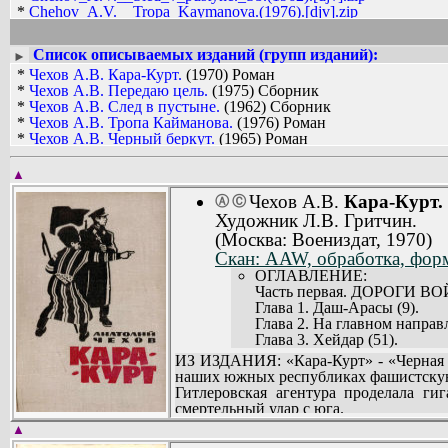
*
Chehov_A.V.__Tropa_Kaymanova.(1976).[djv].zip
*
Chehov_A.V.__U_samoy_granicy.(1956).[djv].zip
*
Chehov_A.V.__U_samoy_granicy._Sb.(1965).[djv].zip
Список описываемых изданий (групп изданий):
►
*
Чехов А.В. Кара-Курт.
(1970) Роман
*
Чехов А.В. Передаю цель.
(1975) Сборник
*
Чехов А.В. След в пустыне.
(1962) Сборник
*
Чехов А.В. Тропа Кайманова.
(1976) Роман
*
Чехов А.В. Черный беркут.
(1965) Роман
*
Чехов А.В. У самой границы.
(1956)
*
Чехов А.В. У самой границы.
(1956) Сборник
▲
Чехов А.В.
Кара-Курт.
Ⓐ
Ⓒ
Художник Л.В. Гритчин.
(Москва: Воениздат, 1970)
Скан: AAW, обработка, форм
ОГЛАВЛЕНИЕ:
Часть первая. ДОРОГИ В
Глава 1. Даш-Арасы (9).
Глава 2. На главном направ
Глава 3. Хейдар (51).
Глава 4. Капитан Ястребило
ИЗ ИЗДАНИЯ: «Кара-Курт» - «Черная 
Глава 5. Дороги войны (86).
наших южных республиках фашистскую
Глава 6. Яков Кайманов (100
Гитлеровская агентура проделала ги
Часть вторая. НА БЛИЖ
смертельный удар с юга.
Глава 1. Перед личным сост
Советское правительство вынуждено б
▲
Глава 2. На ближних подсту
году) срочно ввести в Иран регулярн