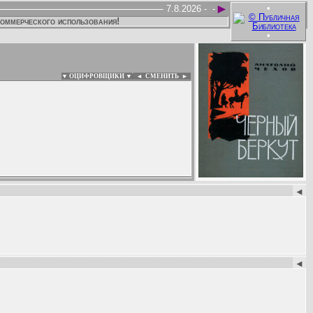
►
•
7.8.2026 -
-
коммерческого использования!
•
▼ ОЦИФРОВЩИКИ ▼
|
◄
СМЕНИТЬ ►
:
◄
◄