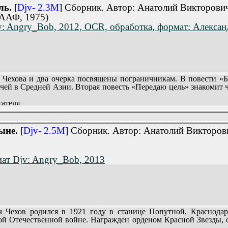
.
 от разрушений, сохранила независимость сопредельного гос
ль.
[
Djv- 2.3M
] Сборник. Автор: Анатолий Викторови
рсов, азербайджанцев.
СААФ, 1975)
.
второй книги романа «Черный Беркут») подчинен показу слож
v: Angry_Bob, 2012, OCR, обработка, формат: Алексан
цко-фашистской разведки, непрерывно организовывавшей военн
4).
их войск.
ИЗНЕЙ
, А.В. Чехов известен нашим читателям по опубликованным в
 пустыне», роману «Черный Беркут».
сшествия (246).
ежа (263).
.
ехова и два очерка посвящены пограничникам. В повести «Бе
).
ачей в Средней Азии. Вторая повесть «Передаю цель» знакомит
 (342).
ателя.
ыне.
[
Djv- 2.5M
] Сборник. Автор: Анатолий Викторов
ат Djv: Angry_Bob, 2013
ехов родился в 1921 году в станице Попутной, Краснодарск
ой Отечественной войне. Награжден орденом Красной Звезды, о