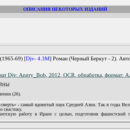
ОПИСАНИЯ НЕКОТОРЫХ ИЗДАНИЙ
(1965-69) [
Djv- 4.3M
] Роман (Черный Беркут - 2). Ав
ат Djv: Angry_Bob, 2012, OCR, обработка, формат: А
ОЙНЫ
лении (26).
в (66).
смерть» - самый ядовитый паук Средней Азии. Так в годы Вел
 свастику.
).
гантскую работу в Иране с целью, подготовив фашистский 
НИХ ПОДСТУПАХ
авом (119).
ыло (исходя из пункта 6 договора с Ираном о сотрудничестве
пах (134).
ые части Красной Армии. Эта мера не только обезопасила нашу