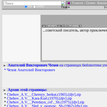
◄
-
Главная
-
Сервис
-
Библио
«И»
«ИЛИ»
Ун
◄ СМЕНИТЬ
►
|
▼ О СТРАНИЦЕ ▼
...советский писатель, автор приключ
Анатолий Викторович Чехов
на страницах библиотеки уп
►
Вадим Ершов...
*
Чехов Анатолий Викторович
...
СПИСОК НЕКОТОРЫХ ОЦИФРОВА
...
Архив этой страницы:
►
*
Chehov_A.V.__Chernyy_berkut.(1965).[djv].zip
*
Chehov_A.V.__Kara-Kurt.(1970).[djv].zip
*
Chehov_A.V.__Peredayu_cel'._Sb.(1975).[djv].zip
*
Chehov_A.V.__Sled_v_pustyne._Sb.(1962).[djv].zip