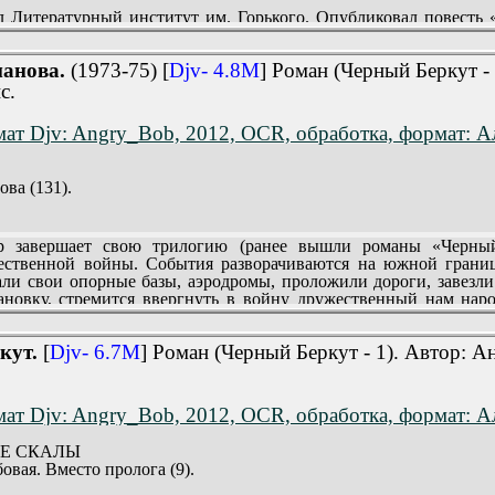
 Литературный институт им. Горького. Опубликовал повесть «
вет».
реимущественно пограничникам. Пограничная служба, как и фро
анова.
(1973-75) [
Djv- 4.8M
] Роман (Черный Беркут -
о людях сильной воли, которые свято выполняют свой дол
с.
ат Djv: Angry_Bob, 2012, OCR, обработка, формат: А
ова (131).
завершает свою трилогию (ранее вышли романы «Черный 
ественной войны. События разворачиваются на южной границ
али свои опорные базы, аэродромы, проложили дороги, завезл
тановку, стремится ввергнуть в войну дружественный нам нар
кут.
[
Djv- 6.7M
] Роман (Черный Беркут - 1). Автор: 
ат Djv: Angry_Bob, 2012, OCR, обработка, формат: А
ЫЕ СКАЛЫ
бовая. Вместо пролога (9).