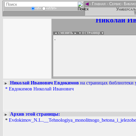
◄
-
Главная
-
Сервис
-
Библио
«И»
«ИЛИ»
Универсаль
Т
Николай Ив
◄ СМЕНИТЬ
►
|
▼ О СТРАНИЦЕ ▼
.
Николай Иванович Евдокимов
на страницах библиотеки 
►
*
Евдокимов Николай Иванович
Вадим Ершов...
...
СПИСОК НЕКОТОРЫХ ОЦИФРОВА
...
Архив этой страницы:
►
*
Evdokimov_N.I...__Tehnologiya_monolitnogo_betona_i_jelezobet