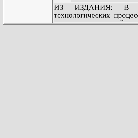
ИЗ ИЗДАНИЯ: В кн
технологических процес
гражданских зданий и
сборно-монолитного жел
экономических показате
Издание предназначено 
курсу «Технология стр
студентов специальност
строительство», его мо
других строительных спе