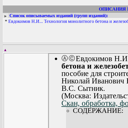
ОПИСАНИЯ 
Список описываемых изданий (групп изданий):
►
*
Евдокимов Н.И... Технология монолитного бетона и железо
▲
Евдокимов Н.И
Ⓐ
Ⓒ
бетона и железобе
пособие для строит
Николай Иванович 
В.С. Сытник.
(Москва: Издательс
Скан, обработка, ф
СОДЕРЖАНИЕ: