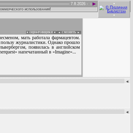
►
•
7.8.2026 -
-
коммерческого использования!
•
▼ ОЦИФРОВЩИКИ ▼
|
◄
СМЕНИТЬ ►
знесменом, мать работала фармацевтом.
в пользу журналистики. Однако прошло
львербергом, появилась в английском
herquest» напечатанный в «Imagine»...
:
◄
◄