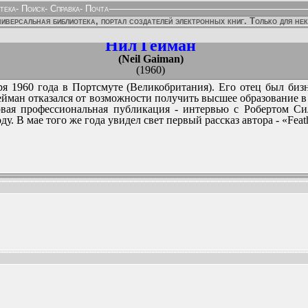
тека
-
Поиск
-
Справка
-
Почта
иверсальная библиотека, портал создателей электронных книг. Только для не
Нил Гейман
(Neil Gaiman)
(1960)
ября 1960 года в Портсмуте (Великобритания). Его отец был би
ейман отказался от возможности получить высшее образование 
вая профессиональная публикация - интервью с Робертом Си
у. В мае того же года увидел свет первый рассказ автора - «Feat
ННЫХ ИЗДАНИЙ: