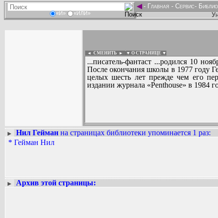
◄
-
Главная
-
Сервис
-
Библио
«И»
«ИЛИ»
Ун
◄ СМЕНИТЬ
►
|
▼ О СТРАНИЦЕ ▼
...писатель-фантаст ...родился 10 но
После окончания школы в 1977 году Г
целых шесть лет прежде чем его пер
издании журнала «Penthouse» в 1984 год
Нил Гейман
на страницах библиотеки упоминается 1 раз
:
►
Вадим Ершов...
*
Гейман Нил
...
СПИСОК НЕКОТОРЫХ ОЦИФРОВА
...
Архив этой страницы:
►