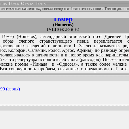
тека
-
Поиск
-
Справка
-
Почта
иверсальная библиотека, портал создателей электронных книг. Только для не
Гомер
(Homeros)
(VIII век до н.э.)
Гомер (Homeros), легендарный эпический поэт Древней Г
образ слепого странствующего певца переплетается 
остоверных сведений о личности Г. За честь называться ро
ос, Колофон, Саламин, Родос, Аргос, Афины); по-разному опред
истолковывалось в античности и в новое время как нарицатель
 части репертуара исполнителей эпоса (рапсодов). Позже антич
ческие поэмы «Илиада» и «Одиссея», а также более мелкие 
 Вся совокупность проблем, связанных с преданиями о Г. и 
чивший окончательного разрешения гомеровский вопрос.
99 (серия)
ННЫХ ИЗДАНИЙ:
венная литература»)
ьства «Детская литература»)