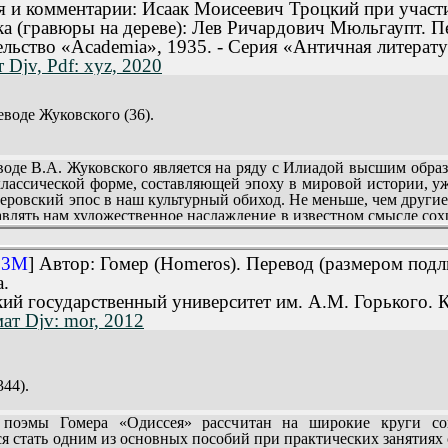
к Ахиллесу. Просьбы (183).
д Гнедича везде, где он удачен, везде, где его можно сохранять..
я и комментарии: Исаак Моисеевич Троцкий при участ
).
ограничения» (серия)
 (гравюры на дереве): Лев Ричардович Мюльгаупт. Пе
ги Агамемнона (225).
ельство «Асаdemia», 1935. - Серия «Античная литерату
ены (253).
 Djv, Pdf: xyz, 2020
дов (269).
нутый Зевс (297).
й напор от судов (315).
лия (339).
еводе Жуковского (36).
и Менелая (367).
овление оружия (393).
ение от гнева (413).
е В.А. Жуковского является на ряду с Илиадой высшим образцо
в (427).
классической форме, составляющей эпоху в мировой истории, уж
а у реки (445).
еровский эпос в наш культурный обиход. Не меньше, чем другие
йство Гектора (465).
влять нам художественное наслаждение в известном смысле сох
 в честь Патрокла (483).
о быта, которые развертывает перед нами Одиссея, это должно 
Выкуп Гектора (513).
нные между собой в веках, вместе вошли и в культурный обихо
9.3M
] Автор: Гомер (Homeros). Перевод (размером под
 «вечную прелесть», с которой они выражают «детство человечес
а.
ский государственный университет им. А.М. Горького. 
ат Djv: mor, 2012
344).
нований людей и богов (401-408).
оэмы Гомера «Одиссея» рассчитан на широкие круги сове
й (409-422).
ся стать одним из основных пособий при практических занятиях 