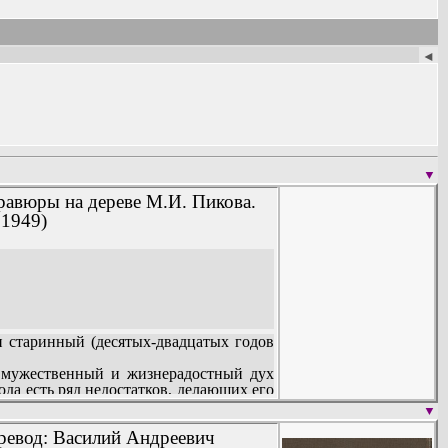
◄
▼
Гравюры на дереве М.И. Пикова.
 1949)
н старинный (десятых-двадцатых годов
я (65).
т мужественный и жизнерадостный дух
да есть ряд недостатков, делающих его
▼
дает духа подлинника. Минскому более
еревод: Василий Андреевич
там Минский вял и прозаичен...