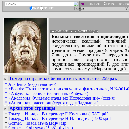
◄
-
Главная
-
Сервис
-
Библио
«И»
«ИЛИ»
Ун
◄ СМЕНИТЬ
►
|
▼ О СТРАНИЦЕ ▼
Большая советская энциклопедия:
исторически реальный типичный 
свидетельствующими об отсутствии д
традиции, «семь городов» (Смирна, Хи
7 вв. до н.э. Самое имя Г. нередко 
приписывалось авторство значительной
подлинных произведений Г. две эпи
комическую поэму «Маргит» и др.).
произведений, составила еще не полу
Гомер
на страницах библиотеки упоминается 259 раз
:
►
Вадим Ершов...
*
Academia (издательство)
...
*
«Polaris: Путешествия, приключения, фантастика», №№001-0
*
«Азбука-классика» (серия изд.«Азбука»)
СПИСОК НЕКОТОРЫХ ОЦИФРОВА
*
«Академия Фундаментальных Исследований» (серия)
...
*
«Античная классика» (серия изд. «Ладомир»)
*
«Библиотека античной литературы» (серия)
Архив этой страницы:
►
*
«Библиотека всемирной литературы» (серия изд. «Художест
*
Гомер._ Илиада. В переводе Е.Кострова.(1787).pdf
*
«Библиотека метролога» (серия изд. стандартов)
*
Гомер._ Илиада. В переводе Н.И.Гнедича.(1990).pdf
*
«Библиотека мировой литературы для детей» (серия издател
*
Gomer.__Iliada.(1949).[djv].zip
*
«Библиотека по автоматике», 0001-0099
*
Gomer.__Odisseya.(1935).[djv].zip