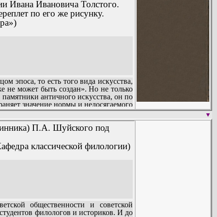
.
ии Ивана Ивановича Толстого.
реплет по его же рисунку.
ра»)
м эпоса, то есть того вида искусства,
е не может быть создан». Но не только
 памятники античного искусства, он по
раняет значение нормы и недосягаемого
быть отнесено не менее, чем к героике
▼
д нашего социалистического общества.
линника) П.А. Шуйского под
кого общества, там, где оно развилось
Кафедра классической филологии)
тской общественности и советской
студентов филологов и историков. И до