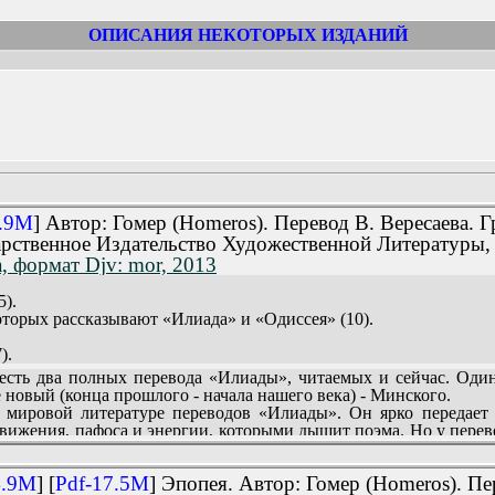
ОПИСАНИЯ НЕКОТОРЫХ ИЗДАНИЙ
тики» (серия)
выпуски С-Я)
ков» (серия)
3.9M
] Автор: Гомер (Homeros). Перевод В. Вересаева. 
арственное Издательство Художественной Литературы,
истической экономикой» (серия)
 формат Djv: mor, 2013
5).
торых рассказывают «Илиада» и «Одиссея» (10).
).
ие. Беотия, или перечень кораблей (37).
есть два полных перевода «Илиады», читаемых и сейчас. Оди
рение ахейского войска со стены. Единоборство Париса и Менела
е новый (конца прошлого - начала нашего века) - Минского.
 клятв. Агамемнонов обход (81).
 мировой литературе переводов «Илиады». Он ярко передае
да (99).
вижения, пафоса и энергии, которыми дышит поэма. Но у перево
ора с Андромахой (129).
итателя...
о Гектора и Аякса. Погребение мертвых (147).
м русским языком, но чрезвычайно сер и совершенно не пере
битва (163).
4.9M
] [
Pdf-17.5M
] Эпопея. Автор: Гомер (Homeros). П
ные места, но где у Гомера огненный пафос или мягкая лирика, 