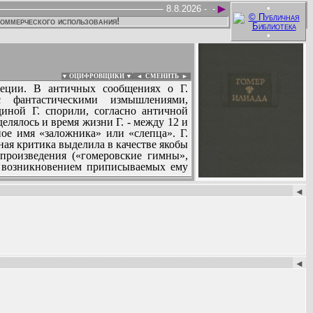
►
•
8.8.2026 -
-
коммерческого использования!
•
▼ ОЦИФРОВЩИКИ ▼
|
◄
СМЕНИТЬ ►
реции. В античных сообщениях о Г.
с фантастическими измышлениями,
диной Г. спорили, согласно античной
елялось и время жизни Г. - между 12 и
ное имя «заложника» или «слепца». Г.
ная критика выделила в качестве якобы
произведения («гомеровские гимны»,
с возникновением приписываемых ему
:
◄
◄