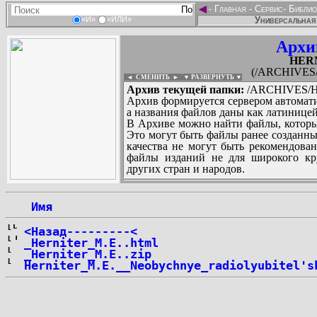
◄
-
Главная
-
Сервис
-
Библио
Универсальная 
«И»
«ИЛИ»
Архи
HER
(/ARCHIVES
◄ СМЕНИТЬ
►
|
▼ РАЗВЕРНУТЬ ▼
Архив текущей папки:
/ARCHIVES/H
Архив формируется сервером автомати
а названия файлов даны как латиницей
В Архиве можно найти файлы, которы
Это могут быть файлы ранее созданны
качества не могут быть рекомендован
файлы изданий не для широкого кру
других стран и народов.
 Имя
...
<Назад---------<
_Herniter_M.E..html
_Herniter_M.E..zip
Herniter_M.E.__Neobychnye_radiolyubitel's