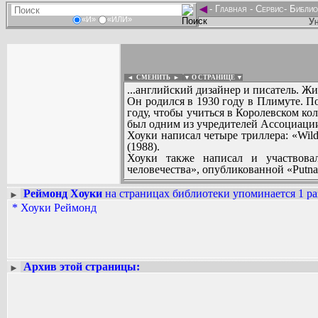
◄
-
Главная
-
Сервис
-
Библио
«И»
«ИЛИ»
Ун
◄ СМЕНИТЬ
►
|
▼ О СТРАНИЦЕ ▼
...английский дизайнер и писатель. Ж
Он родился в 1930 году в Плимуте. 
году, чтобы учиться в Королевском к
был одним из учредителей Ассоциации
Хоуки написал четыре триллера: «Wild
(1988).
Хоуки также написал и участвов
человечества», опубликованной «Putna
Реймонд Хоуки
на страницах библиотеки упоминается 1 ра
►
Вадим Ершов...
*
Хоуки Реймонд
...
СПИСОК НЕКОТОРЫХ ОЦИФРОВА
...
Архив этой страницы:
►