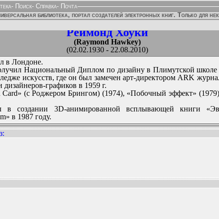
тека
-
Поиск
-
Справка
-
Почта
иверсальная библиотека, портал создателей электронных книг. Только для не
Реймонд Хоуки
(Raymond Hawkey)
(02.02.1930 - 22.08.2010)
ил в Лондоне.
Получил Национальный Диплом по дизайну в Плимутской школе 
олледже искусств, где он был замечен арт-директором ARK жур
 дизайнеров-графиков в 1959 г.
 Card» (с Роджером Брингом) (1974), «Побочный эффект» (1979)
ал в создании 3D-анимированной всплывающей книги «Эв
m» в 1987 году.
з
:
ННЫХ ИЗДАНИЙ: