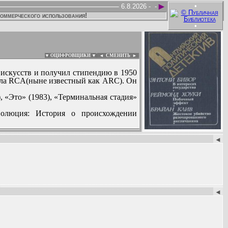
►
•
6.8.2026 -
-
коммерческого использования!
•
▼ ОЦИФРОВЩИКИ ▼
|
◄
СМЕНИТЬ ►
искусств и получил стипендию в 1950
нала RCA(ныне известный как ARC). Он
, «Это» (1983), «Терминальная стадия»
олюция: История о происхождении
:
◄
◄