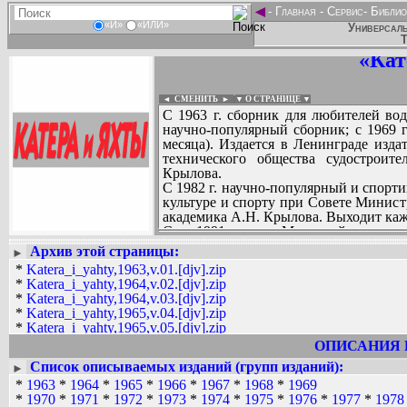
◄
-
Главная
-
Сервис
-
Библио
«И»
«ИЛИ»
Универсаль
Т
«Кат
◄ СМЕНИТЬ
►
|
▼ О СТРАНИЦЕ ▼
С 1963 г. сборник для любителей вод
научно-популярный сборник; с 1969 
месяца). Издается в Ленинграде изда
технического общества судостроит
Крылова.
С 1982 г. научно-популярный и спорт
культуре и спорту при Совете Минис
академика А.Н. Крылова. Выходит каж
С 1991 г. Массовый научно-
иллюстрированный журнал. Учредит
Архив этой страницы:
►
коллектив редакции журнала «
Вадим Ершов...
*
Katera_i_yahty,1963,v.01.[djv].zip
промышленности им. акад. А.Н. Крыло
MalyshokID, Mitry, Sib vlad, T371, Tim,
*
Katera_i_yahty,1964,v.02.[djv].zip
*
Katera_i_yahty,1964,v.03.[djv].zip
СПИСОК НЕКОТОРЫХ ОЦИФРОВА
*
Katera_i_yahty,1965,v.04.[djv].zip
...
*
Katera_i_yahty,1965,v.05.[djv].zip
*
Katera_i_yahty,1966,v.06.[djv].zip
ОПИСАНИЯ 
*
Katera_i_yahty,1966,v.07.[djv].zip
Список описываемых изданий (групп изданий):
►
*
Katera_i_yahty,1966,v.08.[djv].zip
*
1963
*
1964
*
1965
*
1966
*
1967
*
1968
*
1969
*
Katera_i_yahty,1967,v.09.[djv].zip
*
1970
*
1971
*
1972
*
1973
*
1974
*
1975
*
1976
*
1977
*
1978
*
Katera_i_yahty,1967,v.10.[djv].zip