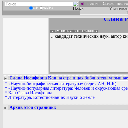
◄
-
Главная
-
Сервис
-
Библио
«И»
«ИЛИ»
Универсаль
Т
Слава 
◄ СМЕНИТЬ
►
|
▼ О СТРАНИЦЕ ▼
...кандидат технических наук, автор к
Слава Иосифовна Кан
на страницах библиотеки упоминает
►
*
«Научно-биографическая литература» (серия АН, И-К)
Вадим Ершов...
*
«Научно-популярная литература: Человек и окружающая сре
...
*
Кан Слава Иосифовна
*
Литература. Естествознание: Науки о Земле
СПИСОК НЕКОТОРЫХ ОЦИФРОВА
...
Архив этой страницы:
►