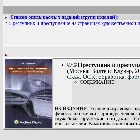
Список описываемых изданий (групп изданий):
►
*
Преступник и преступление на страницах художественной л
▲
Преступник и преступ
Ⓐ
Ⓒ
(Москва: Волтерс Клувер, 2
Скан, OCR, обработка, форм
СОДЕРЖАНИЕ:
ИЗ ИЗДАНИЯ: Уголовно-правовая наука
философию жизни, природу человека,
служебные, дружеские, соседские... 
или возмездия. Всматриваясь в сюжеты
создается картина преступления, выя
жизни, но тем не менее правдоподобн
Писательская оценка характеров и о