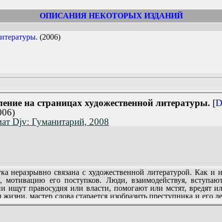
ОПИСАНИЯ НЕКОТОРЫХ ИЗДАНИЙ
итературы.
(2006)
ление на страницах художественной литературы.
[
D
006)
ат Djv: Гуманитарий, 2008
 неразрывно связана с художественной литературой. Как и ис
 мотивацию его поступков. Люди, взаимодействуя, вступаю
Они ищут правосудия или власти, помогают или мстят, вредят 
 жизни, мастер слова старается изобразить преступника и его д
вляются мотивы действия людей в тех или иных ситуациях, за
ых и вполне возможных.
тношений важна для постижения нравов общества. Именно поэт