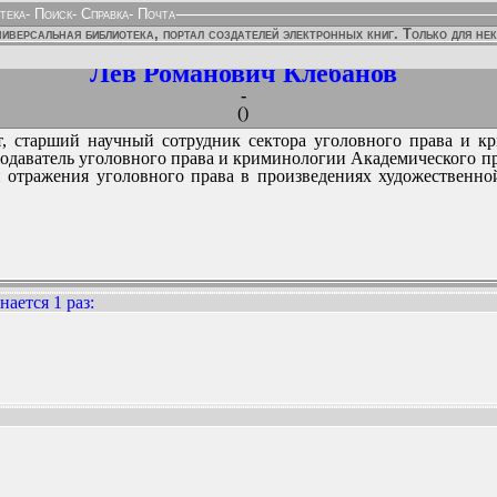
тека
-
Поиск
-
Справка
-
Почта
иверсальная библиотека, портал создателей электронных книг. Только для не
Лев Романович Клебанов
-
()
нт, старший научный сотрудник сектора уголовного права и к
подаватель уголовного права и криминологии Академического п
й отражения уголовного права в произведениях художественно
ается 1 раз
:
ННЫХ ИЗДАНИЙ: