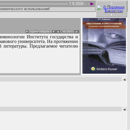
►
•
7.8.2026 -
-
коммерческого использования!
•
▼ ОЦИФРОВЩИКИ ▼
|
◄
СМЕНИТЬ ►
риминологии Института государства и
равового университета. На протяжении
й литературы. Предлагаемое читателю
:
◄
◄