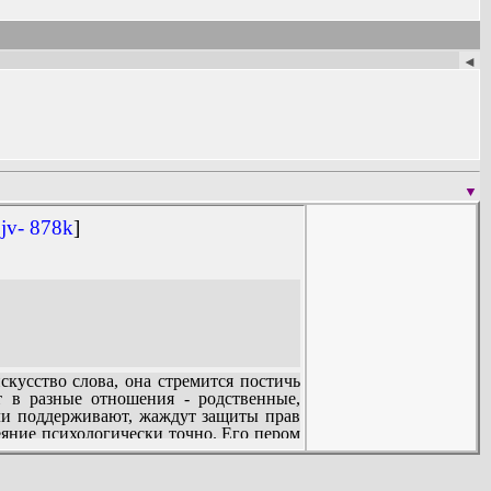
◄
▼
jv- 878k
]
кусство слова, она стремится постичь
т в разные отношения - родственные,
или поддерживают, жаждут защиты прав
еяние психологически точно. Его пером
частую не знакомых юристу в реальной
ому литература становится бесценным