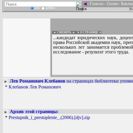
◄
-
Главная
-
Сервис
-
Библио
«И»
«ИЛИ»
Ун
◄ СМЕНИТЬ
►
|
▼ О СТРАНИЦЕ ▼
...кандидат юридических наук, доце
права Российской академии наук, пре
нескольких лет занимается проблемо
исследование - результат этого труда.
Лев Романович Клебанов
на страницах библиотеки упомин
►
Вадим Ершов...
*
Клебанов Лев Романович
...
СПИСОК НЕКОТОРЫХ ОЦИФРОВА
...
Архив этой страницы:
►
*
Prestupnik_i_prestuplenie_.(2006).[djv].zip