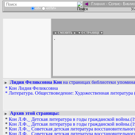
◄
-
Главная
-
Сервис
-
Библио
«И»
«ИЛИ»
Ун
◄ СМЕНИТЬ
►
|
▼ О СТРАНИЦЕ ▼
.
Лидия Феликсовна Кон
на страницах библиотеки упоминае
►
Вадим Ершов...
*
Кон Лидия Феликсовна
...
*
Литература. Обществоведение: Художественная литература 
СПИСОК НЕКОТОРЫХ ОЦИФРОВА
...
Архив этой страницы:
►
*
Кон Л.Ф._ Детская литература в годы гражданской войны.(1
*
Кон Л.Ф._ Детская литература в годы гражданской войны.(1
*
Кон Л.Ф._ Советская детская литература восстановительного
*
Кон Л.Ф._ Советская детская литература восстановительного