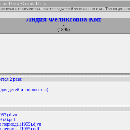
тека
-
Поиск
-
Справка
-
Почта
иверсальная библиотека, портал создателей электронных книг. Только для не
Лидия Феликсовна Кон
-
(1896)
тся 2 раза
:
(для детей и юношества)
ННЫХ ИЗДАНИЙ:
953).djvu
953).pdf
 периода.(1955).djvu
 периода.(1955).pdf