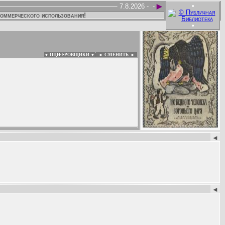
►
•
7.8.2026 -
-
коммерческого использования!
•
▼ ОЦИФРОВЩИКИ ▼
|
◄
СМЕНИТЬ ►
:
◄
◄