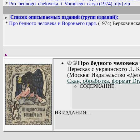
*
Pro_bednogo_cheloveka_i_Voron'ego_carya.(1974).[djv].zip
Список описываемых изданий (групп изданий):
►
*
Про бедного человека и Вороньего царя.
(1974) Верховинская
▲
Про бедного человека 
Ⓐ
Ⓒ
Пересказ с украинского Л. 
(Москва: Издательство «Дет
Скан, обработка, формат Dj
СОДЕРЖАНИЕ:
ИЗ ИЗДАНИЯ: ...