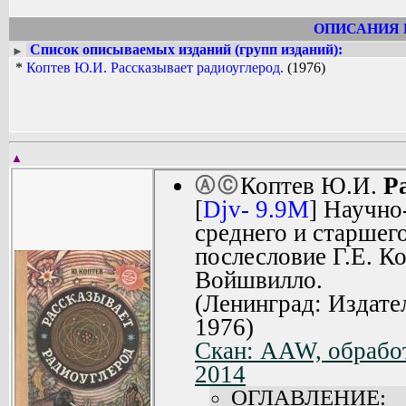
ОПИСАНИЯ 
Список описываемых изданий (групп изданий):
►
*
Коптев Ю.И. Рассказывает радиоуглерод.
(1976)
▲
Коптев Ю.И.
Р
Ⓐ
Ⓒ
[
Djv- 9.9M
] Научно
среднего и старшего
послесловие Г.Е. Ко
Войшвилло.
(Ленинград: Издате
1976)
Скан: AAW, обработ
2014
ОГЛАВЛЕНИЕ: