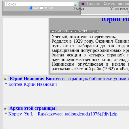
◄
-
Главная
-
Сервис
-
Библио
«И»
«ИЛИ»
Универсаль
Т
Юрий Ив
◄ СМЕНИТЬ
►
|
▼ О СТРАНИЦЕ ▼
Ученый, писатель и переводчик.
Родился в 1929 году. Окончил Лени
путь от ст. лаборанта до зав. отде
выращивания полупроводниковых крис
(читал лекции в четырех странах), 
научно-художественных книг, двенадц
Невинским опубликовал в начале ш
рассказа» - «Земной рай» (1962) и «Ра
Юрий Иванович Коптев
на страницах библиотеки упомина
►
*
Коптев Юрий Иванович
Вадим Ершов...
...
СПИСОК НЕКОТОРЫХ ОЦИФРОВА
...
Архив этой страницы:
►
*
Koptev_Yu.I.__Rasskazyvaet_radiouglerod.(1976).[djv].zip