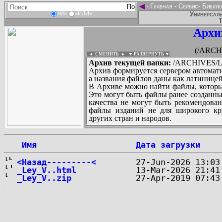
◄
-
Главная
-
Сервис
-
Библио
Универсаль
«И»
«ИЛИ»
Т
Архи
(/ARCHI
◄ СМЕНИТЬ
►
|
▼ РАЗВЕРНУТЬ ▼
Архив текущей папки:
/ARCHIVES/L/
Архив формируется сервером автомати
а названия файлов даны как латиницей
В Архиве можно найти файлы, которы
Это могут быть файлы ранее созданны
качества не могут быть рекомендован
файлы изданий не для широкого кру
других стран и народов.
 Имя
Дата загрузки
...
<Назад---------<
_Ley_V..html
_Ley_V..zip