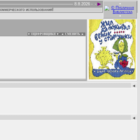
►
•
8.8.2026 -
-
коммерческого использования!
•
▼ ОЦИФРОВЩИКИ ▼
|
◄
СМЕНИТЬ ►
:
◄
◄