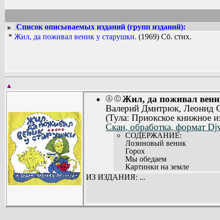
Список описываемых изданий (групп изданий):
►
*
Жил, да поживал веник у старушки.
(1969) Сб. стих.
▲
Жил, да поживал вени
Ⓐ
Ⓒ
Валерий Дмитрюк, Леонид С
(Тула: Приокское книжное и
Скан, обработка, формат Dj
СОДЕРЖАНИЕ:
Лозиновый веник
Горох
Мы обедаем
Картинки на земле
ИЗ ИЗДАНИЯ: ...