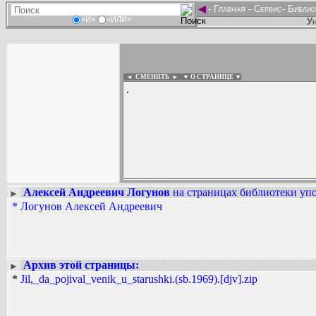
◄
-
Главная
-
Сервис
-
Библио
«И»
«ИЛИ»
Ун
◄ СМЕНИТЬ
►
|
▼ О СТРАНИЦЕ ▼
.
Алексей Андреевич Логунов
на страницах библиотеки упо
►
Вадим Ершов...
*
Логунов Алексей Андреевич
...
СПИСОК НЕКОТОРЫХ ОЦИФРОВА
...
Архив этой страницы:
►
*
Jil,_da_pojival_venik_u_starushki.(sb.1969).[djv].zip