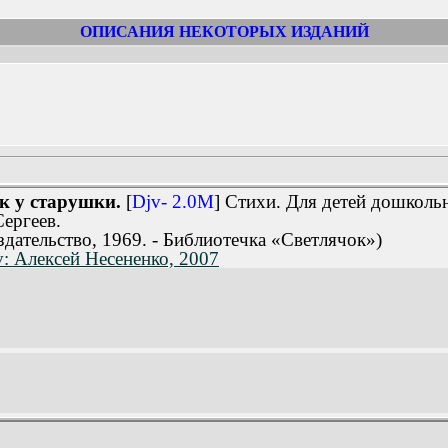
ОПИСАНИЯ НЕКОТОРЫХ ИЗДАНИЙ
к у старушки.
[
Djv- 2.0M
] Стихи. Для детей дошколь
ергеев.
здательство, 1969. - Библиотечка «Светлячок»)
v: Алексей Несененко, 2007