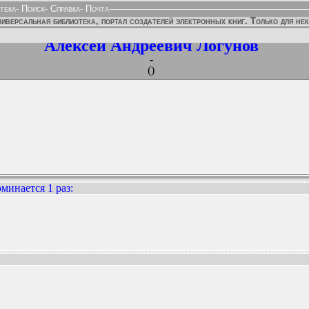
тека
-
Поиск
-
Справка
-
Почта
иверсальная библиотека, портал создателей электронных книг. Только для не
Алексей Андреевич Логунов
-
()
минается 1 раз
:
ННЫХ ИЗДАНИЙ: