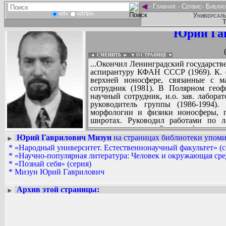
◄
-
Главная
-
Сервис
-
Библио
«И»
«ИЛИ»
Универсаль
Т
Юрий Га
◄ СМЕНИТЬ
►
|
▼ О СТРАНИЦЕ ▼
...Окончил Ленинградский государстве
аспирантуру КФАН СССР (1969). К. ф
верхней ионосфере, связанные с м
сотрудник (1981). В Полярном гео
научный сотрудник, и.о. зав. лаборат
руководитель группы (1986-1994).
морфологии и физики ионосферы, п
широтах. Руководил работами по л
параметров нижней ионосферы ме
параметров ионосферы методом рад
Юрий Гаврилович Мизун
на страницах библиотеки упомин
►
Развивал теорию формирования ионос
*
«Народный университет. Естественнонаучный факультет» (с
Вадим Ершов...
полярной ионосферы. В секции ионо
*
«Научно-популярная литература: Человек и окружающая сре
...
возглавлял подсекцию полярн
*
«Познай себя» (серия)
экспериментальных и теоретических
*
Мизун Юрий Гаврилович
СПИСОК НЕКОТОРЫХ ОЦИФРОВА
институтах страны. Организатор все
...
Занимался внедрением результа
Архив этой страницы:
►
здравоохранения Мурманской обл. Авт
Ученого совета ПГИ.