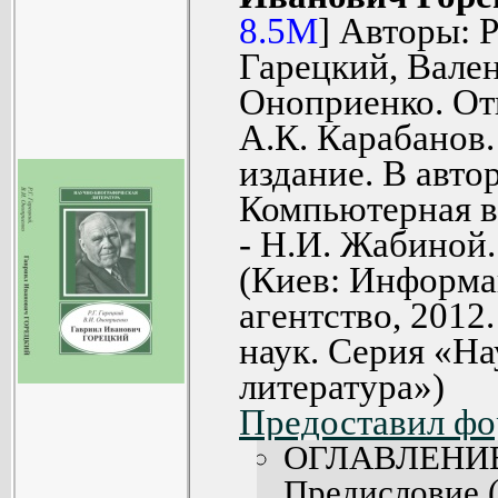
Урале, в Цен
Указатель име
педагог, про
8.5M
] Авторы: 
(44).
Иллюстрации 
университе
Гарецкий, Вале
Профессор 
сельскохозяйстве
Оноприенко. От
института 
Александрийског
А.К. Карабанов
лесоводства (5
хозяйства и лесо
издание. В авто
Минералогия
работал на Урале
Компьютерная в
Нагольного Кр
Донецком басс
Организация 
- Н.И. Жабиной.
масштабной програ
месторожд
(Киев: Информа
Европейской Росс
Европейской Р
агентство, 2012
директор Научного 
Месторождени
наук. Серия «Н
активный уча
Алжире (117).
литература»)
международных ге
Научный инсти
Предоставил фор
Разрабатывал 
Сотруднич
ОГЛАВЛЕНИ
агрономических р
прикладной 
Предисловие (