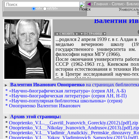
◄
-
Главная
-
Сервис
-
Библио
«И»
«ИЛИ»
Универсаль
Т
Валентин Ив
◄ СМЕНИТЬ
►
|
▼ О СТРАНИЦЕ ▼
...родился 2 апреля 1939 г. в г. Алдан 
медалью вечернюю школу (1957
государственного университета им.
философии науки МГУ (1966).
После окончания университета работ
СССР (1962-1963 гг.), Киевском поли
истории естествознания и техники Ин
г. в Центре исследований научно-те
Доброва НАН Украины.
В 1960-е годы началась его плодотво
Валентин Иванович Оноприенко
на страницах библиотеки
►
профессором С.А. Морозом по разр
*
«Научно-биографическая литература» (серия АН, А-Б)
Вадим Ершов...
геологии, результатом которой явила
*
«Научно-биографическая литература» (серия АН, Н-П)
...
этой проблематике, получивших широк
*
«Научно-популярная библиотека школьника» (серия)
Разработка методологии геологическ
*
Оноприенко Валентин Иванович
СПИСОК НЕКОТОРЫХ ОЦИФРОВА
актуальных проблем: уточнения логич
...
геологии, использования метода рет
Архив этой страницы:
►
геологических теорий, гипотез, м
*
Onoprienko_V.I...__Gavriil_Ivanovich_Goreckiy.(2012).[pdf].zip
математизации геологического знан
*
Onoprienko_V.I.__Nikolay_Ivanovich_Andrusov.(2013).[pdf].zip
носила разработка методологии ге
*
Onoprienko_V.I.__Vladimir_Amalickiy._Permskie_dinozavry_Ross
геологической картографии», 19
*
Onoprienko_V.I.__Yakov_Vladimirovich_Samoylov.(2015).[pdf].
стратиграфии и геохронологии («Ме