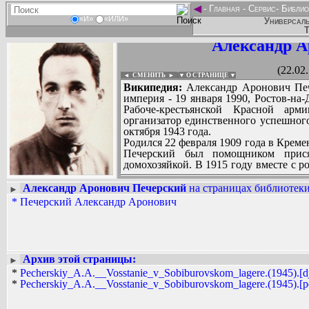
◄
-
Главная
-
Сервис
-
Библио
«И»
«ИЛИ»
Универсаль
Т
Александр А
(22.02
◄ СМЕНИТЬ
►
|
▼ О СТРАНИЦЕ ▼
Википедия:
Александр Аронович Пече
империя - 19 января 1990, Ростов-на
Рабоче-крестьянской Красной арм
организатор единственного успешного
октября 1943 года.
Родился 22 февраля 1909 года в Креме
Печерский был помощником прися
домохозяйкой. В 1915 году вместе с р
семилетнюю и музыкальную школы.
У него были брат Константин (1907), 
Александр Аронович Печерский
на страницах библиотеки
►
годах проходил службу в армии. Р
*
Печерский Александр Аронович
Вадим Ершов...
руководил художественной самодея
The Quality...
хозяйственной части в Ростовском фи
22 июня 1941 года в первый день Вел
СПИСОК НЕКОТОРЫХ ОЦИФРОВА
в армию и принимал участие в боевых
...
на воинское звание техника-интендан
Архив этой страницы:
►
командного состава «лейтенант» и с
*
Pecherskiy_A.A.__Vosstanie_v_Sobiburovskom_lagere.(1945).[dj
19-й армии.
*
Pecherskiy_A.A.__Vosstanie_v_Sobiburovskom_lagere.(1945).[pd
В октябре 1941 года попал в окружен
выносить из окружения раненого коми
попал в плен. Переболел тифом, но в