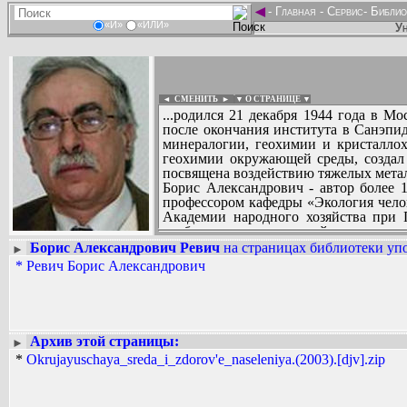
◄
-
Главная
-
Сервис
-
Библио
«И»
«ИЛИ»
Ун
◄ СМЕНИТЬ
►
|
▼ О СТРАНИЦЕ ▼
...родился 21 декабря 1944 года в 
после окончания института в Санэпи
минералогии, геохимии и кристаллох
геохимии окружающей среды, создал 
посвящена воздействию тяжелых металл
Борис Александрович - автор более 
профессором кафедры «Экология чело
Академии народного хозяйства при 
учебник по экологической эпидемиол
Б.А. Ревич много ездит по стране, п
Борис Александрович Ревич
на страницах библиотеки упо
►
Вадим Ершов...
Государственной Думы, в Совете Цен
*
Ревич Борис Александрович
...
Всероссийской организации «Риск и з
СПИСОК НЕКОТОРЫХ ОЦИФРОВА
...
Архив этой страницы:
►
*
Okrujayuschaya_sreda_i_zdorov'e_naseleniya.(2003).[djv].zip