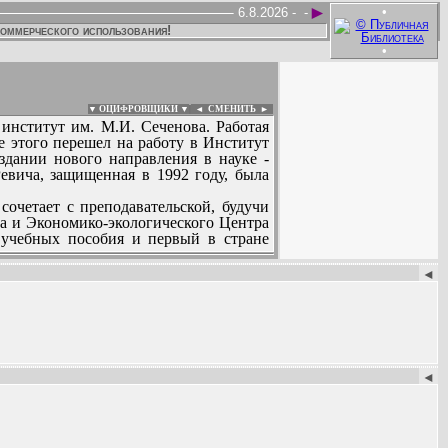
►
•
6.8.2026 -
-
коммерческого использования!
•
▼ ОЦИФРОВЩИКИ ▼
|
◄
СМЕНИТЬ ►
институт им. М.И. Сеченова. Работая
 этого перешел на работу в Институт
здании нового направления в науке -
евича, защищенная в 1992 году, была
очетает с преподавательской, будучи
а и Экономико-экологического Центра
 учебных пособия и первый в стране
:
активно работает в Комитете экологии
◄
инздрава и РАМН. Он член Президиума
◄