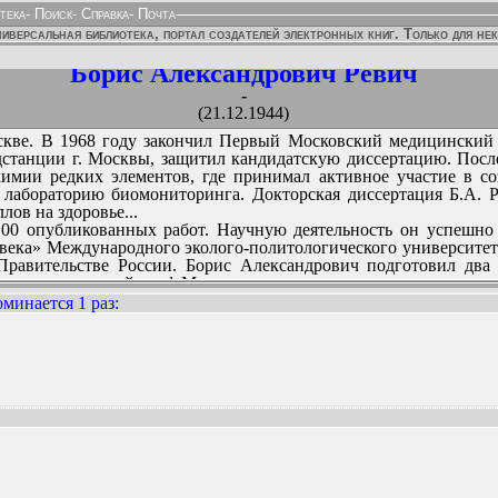
тека
-
Поиск
-
Справка
-
Почта
иверсальная библиотека, портал создателей электронных книг. Только для не
Борис Александрович Ревич
-
(21.12.1944)
Москве. В 1968 году закончил Первый Московский медицинский 
дстанции г. Москвы, защитил кандидатскую диссертацию. После
имии редких элементов, где принимал активное участие в со
лабораторию биомониторинга. Докторская диссертация Б.А. Р
ов на здоровье...
100 опубликованных работ. Научную деятельность он успешно с
века» Международного эколого-политологического университет
Правительстве России. Борис Александрович подготовил два
огии, получивший гриф Минвуза.
роводит семинары в различных регионах России и за рубежом, 
минается 1 раз
:
тра экологической политики России, ряде научных советов М
доровье», член редколлегии журнала «Вопросы оценки риска».
ННЫХ ИЗДАНИЙ: