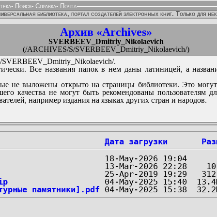
тека
-
Поиск
-
Справка
-
Почта
иверсальная библиотека, портал создателей электронных книг. Только для не
Архив «Archives»
SVERBEEV_Dmitriy_Nikolaevich
(/ARCHIVES/S/SVERBEEV_Dmitriy_Nikolaevich/)
SVERBEEV_Dmitriy_Nikolaevich/.
ически. Все названия папок в нем даны латиницей, а назван
ые не выложены открыто на страницы библиотеки. Это могут
его качества не могут быть рекомендованы пользователям д
вателей, например издания на языках других стран и народов.
Дата загрузки
Раз
ip
турные памятники].pdf