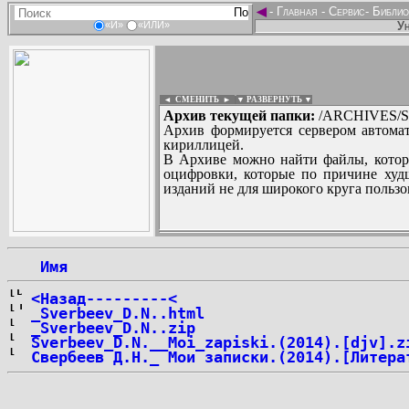
◄
-
Главная
-
Сервис
-
Библио
Ун
«И»
«ИЛИ»
◄ СМЕНИТЬ
►
|
▼ РАЗВЕРНУТЬ ▼
Архив текущей папки:
/ARCHIVES/S/
Архив формируется сервером автомат
кириллицей.
В Архиве можно найти файлы, котор
оцифровки, которые по причине худш
изданий не для широкого круга пользо
...
 Имя
<Назад---------<
_Sverbeev_D.N..html
_Sverbeev_D.N..zip
Sverbeev_D.N.__Moi_zapiski.(2014).[djv].z
Свербеев Д.Н._ Мои записки.(2014).[Литера