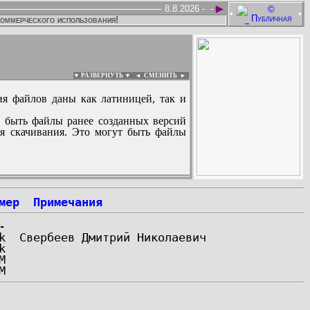
►
8.8.2026 -
-
•
•
коммерческого использования!
▼ РАЗВЕРНУТЬ ▼
|
◄
СМЕНИТЬ ►
ия файлов даны как латиницей, так и
 быть файлы ранее созданных версий
ля скачивания. Это могут быть файлы
:
мер
Примечания