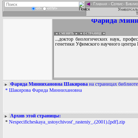
◄
-
Главная
-
Сервис
-
Библио
«И»
«ИЛИ»
Универсаль
Т
Фарида Минн
◄ СМЕНИТЬ
►
|
▼ О СТРАНИЦЕ ▼
...доктор биологических наук, проф
генетики Уфимского научного центра 
Фарида Миннихановна Шакирова
на страницах библиоте
►
*
Шакирова Фарида Миннихановна
Вадим Ершов...
...
СПИСОК НЕКОТОРЫХ ОЦИФРОВА
...
Архив этой страницы:
►
*
Nespecificheskaya_ustoychivost'_rasteniy_.(2001).[pdf].zip