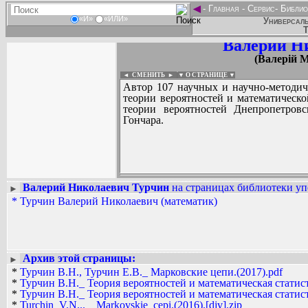
◄
-
Главная
-
Сервис
-
Библио
«И»
«ИЛИ»
Универсаль
Т
Валерий Н
(Валерій 
◄ СМЕНИТЬ
►
|
▼ О СТРАНИЦЕ ▼
Автор 107 научных и научно-методич
теории вероятностей и математическо
теории вероятностей Днепропетров
Гончара.
Валерий Николаевич Турчин
на страницах библиотеки уп
►
*
Турчин Валерий Николаевич (математик)
Вадим Ершов...
Benoni...
СПИСОК НЕКОТОРЫХ ОЦИФРОВА
...
Архив этой страницы:
►
*
Турчин В.Н., Турчин Е.В._ Марковские цепи.(2017).pdf
*
Турчин В.Н._ Теория вероятностей и математическая статист
*
Турчин В.Н._ Теория вероятностей и математическая статист
*
Turchin_V.N...__Markovskie_cepi.(2016).[djv].zip