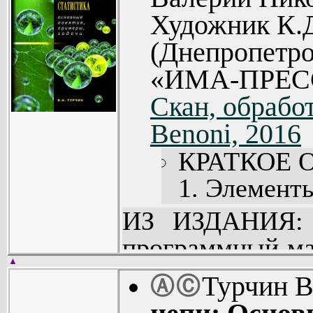
Художник К.Д
(Днепропетро
«ИМА-ПРЕСС
Скан, обработ
Benoni, 2016
КРАТКОЕ 
1. Элементы
2. Стохаст
ИЗ ИЗДАНИЯ: 
(17).
программный ма
3. Дискре
▲
вероятностей
Турчин В
Ⓐ
Ⓒ
пространств
статистика» (