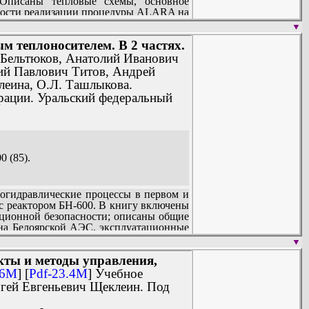
 Описаны тепловые схемы, основное
нности реализации процедуры ALARA на
▼
кспериментальное обоснование режимов
м теплоносителем. В 2 частях.
 теплоносителем.
 Бельтюков, Анатолий Иванович
о-энергетического цикла. Может быть
ий Павлович Титов, Андрей
с реакторами на быстрых нейтронах с
леина, О.Л. Ташлыкова.
ерации. Уральский федеральный
 (85).
огидравлические процессы в первом и
 с реактором БН-600. В книгу включены
ационной безопасности; описаны общие
на Белоярской АЭС, эксплуатационные
и проверка безопасности.
▼
м БН-600, особенности физических
кты и методы управления,
зультаты исследований и обоснование
альной мощности энергоблока БН-600,
.6M
] [
Pdf-23.4M
] Учебное
гей Евгеньевич Щеклеин. Под
ции.