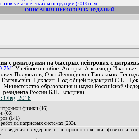
ментов металлических конструкций.(2019).djvu
ментов металлических конструкций.(2019).pdf
ОПИСАНИЯ НЕКОТОРЫХ ИЗДАНИЙ
).djvu
).pdf
(2017).djvu
(2017).pdf
djvu
pdf
.djvu
 с натриевым теплоносителем. В 2 частях. Часть 1.
(2013) Учеб
.pdf
 с натриевым теплоносителем. В 2 частях. Часть 2.
(2013) Учеб
elem._Ch.1.(2013).[djv].zip
: правовые аспекты и методы управления, регулирования и обес
elem._Ch.1.(2013).[pdf].zip
ии с реакторами на быстрых нейтронах с натриевы
elem._Ch.2.(2013).[djv].zip
 пособие
30.7M
] Учебное пособие. Авторы: Александр Иванович
elem._Ch.2.(2013).[pdf].zip
dyaschihsya_mass_v_voorujennuyu_bor'bu_.(1990).[djv].zip
рович Полуяктов, Олег Леонидович Ташлыков, Геннад
dyaschihsya_mass_v_voorujennuyu_bor'bu_.(1990).[pdf].zip
 Евгеньевич Щеклеин. Под общей редакцией С.Е. Щек
yh_tiristornyh_preobrazovatelyah.(1978).[djv].zip
 - Министерство образования и науки Российской Фед
yh_tiristornyh_preobrazovatelyah.(1978).[pdf].zip
Президента России Б.Н. Ельцина)
11).[djv].zip
: Oleg, 2016
11).[pdf].zip
).[djv].zip
).[pdf].zip
ейтронной физики (16).
).[djv].zip
в (66).
).[pdf].zip
ров (141).
jv].zip
работ на натриевых системах (233).
df].zip
 АЭС с реакторами на быстрых нейтронах (283).
 сведения из ядерной и нейтронной физики, физики и кин
(541).
м.