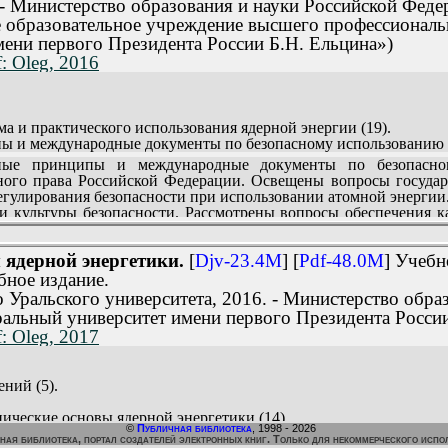
 - Министерство образования и науки Российской Феде
е образовательное учреждение высшего профессиональ
ени первого Президента России Б.Н. Ельцина»)
: Oleg, 2016
ма и практического использования ядерной энергии (19).
ы и международные документы по безопасному использованию я
тельные акты в области ядерного (атомного) права Российской Ф
е принципы и международные документы по безопасном
 управление использованием атомной энергии и государстве
много права Российской Федерации. Освещены вопросы государ
ргии (213).
егулирования безопасности при использовании атомной энергии
сти (330).
и культуры безопасности. Рассмотрены вопросы обеспечения ка
(486).
я персоналом. Рассмотрены принципы обеспечения безопасност
ия по специальности 140404 - Атомные электрические станции и
ядерной энергетики.
[
Djv-23.4M
] [
Pdf-48.0M
] Учебн
луатацией объектов использования атомной энергии.
ное издание.
о Уральского университета, 2016. - Министерство обра
альный университет имени первого Президента России
: Oleg, 2017
ний (5).
нические основы ядерной энергетики (14).
©
Публичная библиотека
, 1998 -
2026
еские станции (96).
смотрены физические и технические основы ядерной энерге
ная библиотека, портал создателей электронных книг. Только для некоммерческого испо