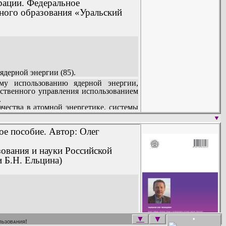
рации. Федеральное
ного образования «Уральский
дерной энергии (85).
едерации (165).
у использованию ядерной энергии,
нное регулирование безопасности при
ственного управления использованием
.
чества в атомной энергетике, системы
и на примере АЭС.
▼
 установки; а также для специалистов,
ое пособие. Автор: Олег
зования и науки Российской
 Б.Н. Ельцина)
▼
▼
•
тики, включая основные сведения из
льзования!