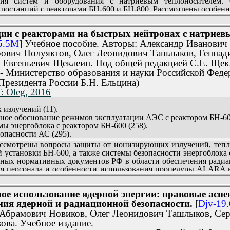
ия систем и оборудования с натриевым теплоносителем.
тростанций с реакторами БН-600 и БН-800. Рассмотрены особе
эксплуатации АЭС с реактором БН-600, приведено расчетно-э
ии с реакторами на быстрых нейтронах с натриевы
опасности АЭС с реакторами на быстрых нейтронах с натриевым
5.5M
] Учебное пособие. Авторы: Александр Иванович
тудентов вузов всех форм обучения по специальностям атомн
рович Полуяктов, Олег Леонидович Ташлыков, Геннад
ющимися проектированием, эксплуатацией, обслуживанием АЭС 
 Евгеньевич Щеклеин. Под общей редакцией С.Е. Щек
 - Министерство образования и науки Российской Фед
Президента России Б.Н. Ельцина)
: Oleg, 2016
 излучений (11).
ьное обоснование режимов эксплуатации АЭС с реактором БН-600
ы энергоблока с реактором БН-600 (258).
опасности АС (295).
(413).
смотрены вопросы защиты от ионизирующих излучений, тепл
 установки БН-600, а также системы безопасности энергоблока
овных нормативных документов РФ в области обеспечения ради
я персонала и особенности использования процедуры ALARA 
0, вероятностный анализ безопасности БН-600, БН-800, оценка 
льное обоснование режимов эксплуатации АЭС с реакторо
ное использование ядерной энергии: правовые аспе
виях неоднородности ее пространственной структуры. Даны ре
арогенераторов «натрий-вода», результаты освоения номин
ния ядерной и радиационной безопасности.
[
Djv-19
сти.
 Абрамович Новиков, Олег Леонидович Ташлыков, Сер
ости энергоблока БН-600 в рамках продления срока эксплуата
ова. Учебное издание.