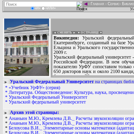
◄
-
Главная
-
Сервис
-
Библио
«И»
«ИЛИ»
Ун
◄ СМЕНИТЬ
►
|
▼ О СТРАНИЦЕ ▼
Википедия:
Уральский федеральный
Екатеринбурге, созданный на базе Ур
Ельцина и Уральского государственн
2009 г.
Уральский федеральный университет -
Российской Федерации. В нем обучаю
показателю УрФУ сопоставим только 
650 докторов наук и около 2100 канди
бакалавриата, 26 направлениям маг
действуют 30 диссертационных совето
Уральский Федеральный Университет
на страницах библ
►
Вадим Ершов...
В июле 2013 года УрФУ вошел в числ
*
«Учебник УрФУ» (серия)
AAW, Dmitry7, Oleg, pohorsky, vasia07
конкурса на вхождение в мировые рей
*
Литература. Обществоведение: Культура, наука, просвещение
Ректор - кандидат исторических наук
*
Уральский Федеральный Университет
СПИСОК НЕКОТОРЫХ ОЦИФРОВА
области.
*
Уральский федеральный университет
* Беляева З.В., Кудрявцев С.В. Расче
До начала 2013 года существовал по
Скан: WYW, обработка, формат Pdf: зв
технических наук, профессор, член-
Архив этой страницы:
►
*
Ананьин М.Ю., Кремлева Д.В._ Расчеты звукоизоляции огр
*
Ананьин М.Ю., Кремлева Д.В._ Расчеты звукоизоляции огр
*
Белоусова В.И._ Элементарные основы математики (адаптац
*
Белоусова В.И._ Элементарные основы математики (адаптац