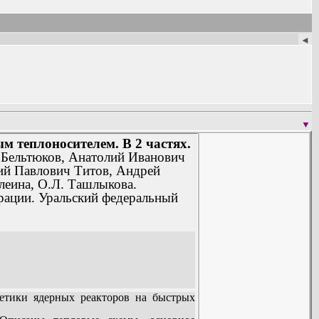
◄
ное пособие
ное пособие
▼
печения ядерной и радиационной безопасности.
(2011) Учебное
м теплоносителем. В 2 частях.
 Бельтюков, Анатолий Иванович
ий Павлович Титов, Андрей
леина, О.Л. Ташлыкова.
ерации. Уральский федеральный
етики ядерных реакторов на быстрых