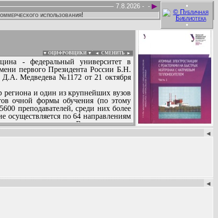
►
•
7.8.2026 -
-
коммерческого использования!
•
▼ ОЦИФРОВЩИКИ ▼
|
◄
СМЕНИТЬ ►
цина - федеральный университет в
имени первого Президента России Б.Н.
 Д.А. Медведева №1172 от 21 октября
р региона и один из крупнейших вузов
нтов очной формы обучения (по этому
600 преподавателей, среди них более
ние осуществляется по 64 направлениям
остям докторантуры. В университете
:
◄
олнительное финансирование в рамках
сти главы правительства Свердловской
занности президента исполнял доктор
ектор УГТУ-УПИ...
◄