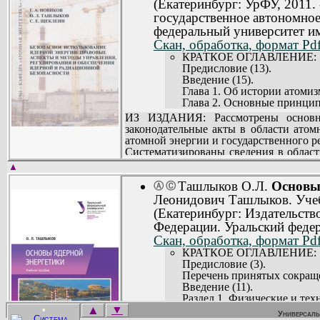
(Екатеринбург: УрФУ, 2011.
государственное автономно
федеральный университет им
Скан, обработка, формат Pdf
КРАТКОЕ ОГЛАВЛЕНИЕ:
Предисловие (13).
Введение (15).
Глава 1. Об истории атомиз
Глава 2. Основные принцип
Глава 3. Основные законода
ИЗ ИЗДАНИЯ: Рассмотрены основны
Глава 4. Государственное
законодательные акты в области ато
использовании атомной эне
атомной энергии и государственного р
Глава 5. Культура безопасно
Систематизированы сведения в област
Библиографический список 
менеджмента безопасности, управлени
▲
Приложение (493).
Для студентов вузов всех форм обучен
Ташлыков О.Л.
Основы 
занимающихся проектированием и эксп
Ⓐ
Ⓒ
Леонидович Ташлыков. Учеб
(Екатеринбург: Издательств
Федерации. Уральский федер
Скан, обработка, формат Pdf
КРАТКОЕ ОГЛАВЛЕНИЕ:
Предисловие (3).
Перечень принятых сокраще
Введение (11).
Раздел 1. Физические и тех
▲
▼
Раздел 2. Атомные электрич
•
ИЗ ИЗДАНИЯ: В учебном пособии рас
Универсаль