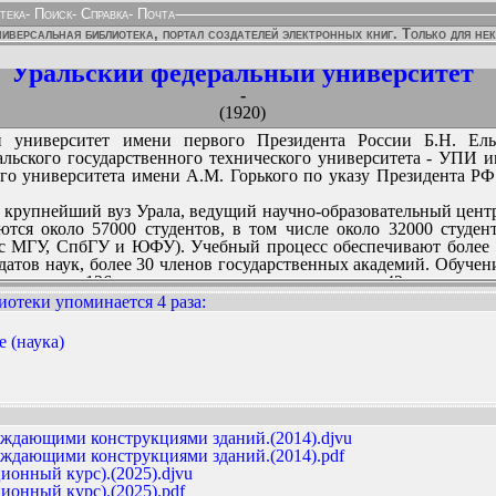
тека
-
Поиск
-
Справка
-
Почта
иверсальная библиотека, портал создателей электронных книг. Только для не
Уральский федеральный университет
-
(1920)
 университет имени первого Президента России Б.Н. Ель
альского государственного технического университета - УПИ 
ого университета имени А.М. Горького по указу Президента РФ
 крупнейший вуз Урала, ведущий научно-образовательный цент
тся около 57000 студентов, в том числе около 32000 студе
с МГУ, СпбГУ и ЮФУ). Учебный процесс обеспечивают более 5
датов наук, более 30 членов государственных академий. Обуче
истратуры, 126 специальностям аспирантуры и 42 специальн
в.
иотеки упоминается 4 раза
:
о 15 вузов Российской Федерации, получивших право на доп
01, WYW, звездочет, Игорь Беспалов...
тинги университетов
 (наука)
 Виктор Анатольевич Кокшаров, до этого исполнявший обязанно
ННЫХ ИЗДАНИЙ:
т и проектирование элементов металлических конструкций.(2019)
ст президента университета, с момента учреждения поста обя
ездочет, 2026
корреспондент РАН Станислав Степанович Набойченко, бывший р
аждающими конструкциями зданий.(2014).djvu
аждающими конструкциями зданий.(2014).pdf
ионный курс).(2025).djvu
ионный курс).(2025).pdf