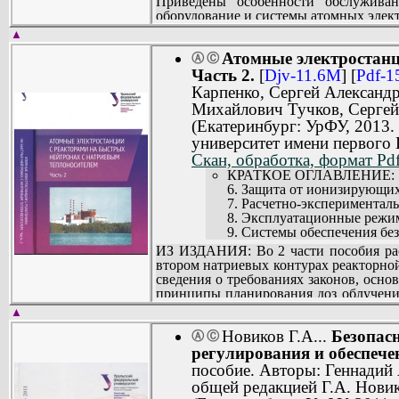
Приведены особенности обслуживан
оборудование и системы атомных элек
Белоярской АЭС.
▲
Систематизированы результаты опыта 
Атомные электростанц
эксплуатации энергоблока.
Ⓐ
Ⓒ
Рассмотрены системы обеспечения без
Часть 2.
[
Djv-11.6M
] [
Pdf-1
Предназначено для персонала АЭС, с
Карпенко, Сергей Александ
использовано специалистами, занима
Михайлович Тучков, Сергей
натриевым теплоносителем.
(Екатеринбург: УрФУ, 2013.
университет имени первого 
Скан, обработка, формат Pdf
КРАТКОЕ ОГЛАВЛЕНИЕ:
6. Защита от ионизирующих
7. Расчетно-экспериментал
8. Эксплуатационные режим
9. Системы обеспечения без
Библиографический список 
ИЗ ИЗДАНИЯ: Во 2 части пособия рас
втором натриевых контурах реакторной
сведения о требованиях законов, осн
принципы планирования доз облучени
режимы энергоблока с реактором БН-60
▲
Приведены расчетно-эксперимента
Новиков Г.А...
Безопас
характеристик активной зоны в усло
Ⓐ
Ⓒ
режимов эксплуатации прямоточных п
регулирования и обеспече
сведения в области культуры безопасно
пособие. Авторы: Геннадий
Освещены вопросы повышения безопасн
общей редакцией Г.А. Новик