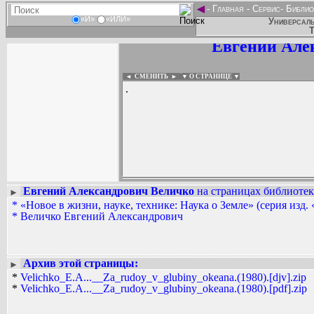
◄
-
Главная
-
Сервис
-
Библио
«И»
«ИЛИ»
Универсаль
Т
Евгений Але
◄ СМЕНИТЬ
►
|
▼ О СТРАНИЦЕ ▼
.
Евгений Александрович Величко
на страницах библиотек
►
*
«Новое в жизни, науке, технике: Наука о Земле» (серия изд.
Вадим Ершов...
*
Величко Евгений Александрович
Lykas...
СПИСОК НЕКОТОРЫХ ОЦИФРОВА
...
Архив этой страницы:
►
*
Velichko_E.A...__Za_rudoy_v_glubiny_okeana.(1980).[djv].zip
*
Velichko_E.A...__Za_rudoy_v_glubiny_okeana.(1980).[pdf].zip