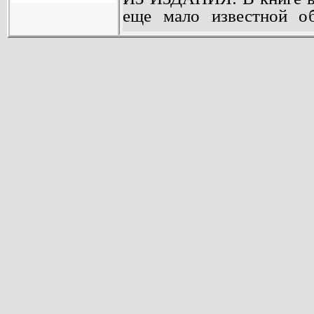
еще мало известной об
изучении и освоении м
морей. Приведены 
геологических исслед
технических средствах и
систематическое опис
берегах, прибрежном 
котловинах океанов.
средства разработки пол
заключение подчеркнут
Мирового океана от за
ископаемых.