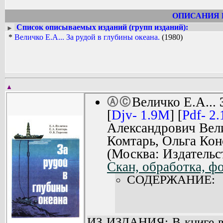
ОПИСАНИЯ 
Список описываемых изданий (групп изданий):
►
*
Величко Е.А... За рудой в глубины океана.
(1980)
▲
Величко Е.А...
Ⓐ
Ⓒ
[
Djv- 1.9M
] [
Pdf- 2
Александрович Вел
Комтарь, Ольга Кон
(Москва: Издательс
Скан, обработка, ф
СОДЕРЖАНИЕ:
ИЗ ИЗДАНИЯ: В книге в 