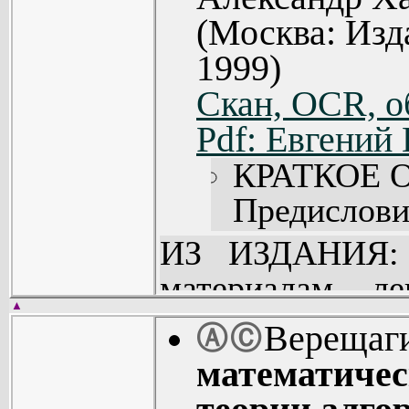
(Москва: Из
1999)
Скан, OCR, о
Pdf: Евгений
КРАТКОЕ 
Предисловие
1. Множест
ИЗ ИЗДАНИЯ: 
2. Упоряд
материалам л
(49).
▲
проводивших
Верещаги
Ⓐ
Ⓒ
Литература 
студентов мла
математичес
МГУ. В ней р