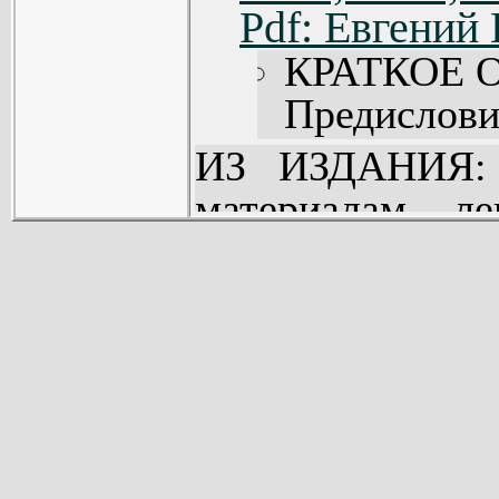
Pdf: Евгений
КРАТКОЕ 
Предисловие
1. Вычисли
ИЗ ИЗДАНИЯ: 
и перечисли
материалам л
2. Универ
проводивших
неразрешим
студентов мла
3. Нумераци
МГУ. В ней р
5. Теорема
основных пон
(45).
вычислимых фун
6. m-свод
разрешимость
перечислим