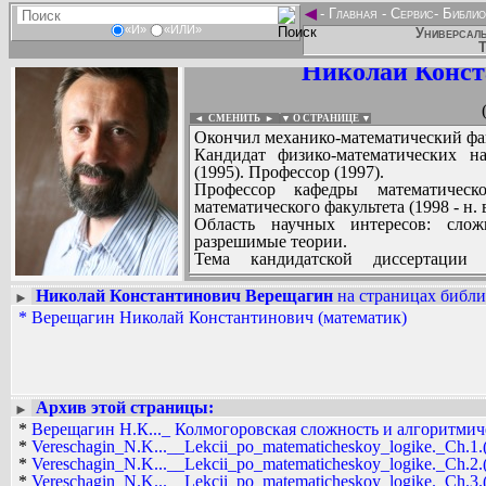
◄
-
Главная
-
Сервис
-
Библио
«И»
«ИЛИ»
Универсаль
Т
Николай Конст
◄ СМЕНИТЬ
►
|
▼ О СТРАНИЦЕ ▼
Окончил механико-математический фак
Кандидат физико-математических на
(1995). Профессор (1997).
Профессор кафедры математичес
математического факультета (1998 - н. в
Область научных интересов: сложн
разрешимые теории.
Тема кандидатской диссертации
рекуррентных последователь
«Релятивизируемость в структурной т
Николай Константинович Верещагин
на страницах библи
►
Читает курсы «Математическая логика
*
Верещагин Николай Константинович (математик)
Вадим Ершов...
«Теоретико-сложностные проблем
Евгений Попов...
«Колмогоровская сложность», «Код
«Коммуникационная сложность», «Алг
СПИСОК НЕКОТОРЫХ ОЦИФРОВА
...
Архив этой страницы:
►
*
Верещагин Н.К..._ Колмогоровская сложность и алгоритмиче
*
Vereschagin_N.K...__Lekcii_po_matematicheskoy_logike._Ch.1.(
*
Vereschagin_N.K...__Lekcii_po_matematicheskoy_logike._Ch.2.(
*
Vereschagin_N.K...__Lekcii_po_matematicheskoy_logike._Ch.3.(