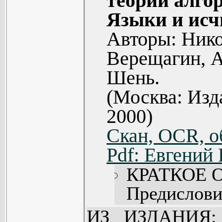
теории алгор
основных понят
Языки и исч
множеств
Авторы: Ник
упорядочен
Верещагин, 
трансфинитная 
Шень.
Изложение рас
(Москва: Из
математически
2000)
математиков и 
Скан, OCR, о
основами теор
Pdf: Евгений
включает в се
КРАТКОЕ 
различной трудн
Предисловие
1. Логика в
ИЗ ИЗДАНИЯ: 