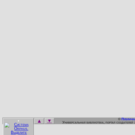
©
Публичн
▲
▼
•
Универсальная библиотека, портал создателей 