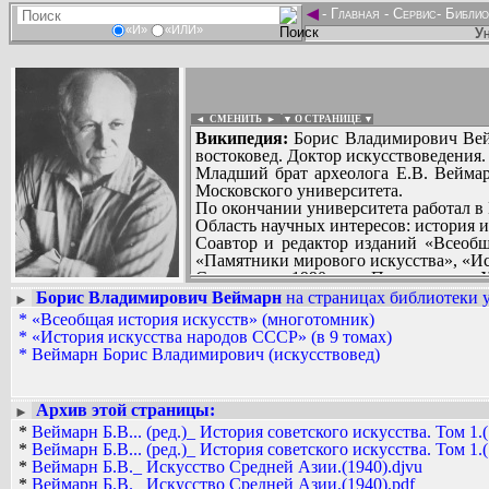
◄
-
Главная
-
Сервис
-
Библио
«И»
«ИЛИ»
Ун
◄ СМЕНИТЬ
►
|
▼ О СТРАНИЦЕ ▼
Википедия:
Борис Владимирович Вейма
востоковед. Доктор искусствоведения
Младший брат археолога Е.В. Веймар
Московского университета.
По окончании университета работал в 
Область научных интересов: история 
Соавтор и редактор изданий «Всеобщая
«Памятники мирового искусства», «Ис
Скончался в 1990 году. Похоронен на
Борис Владимирович Веймарн
на страницах библиотеки у
►
Вадим Ершов...
*
«Всеобщая история искусств» (многотомник)
manjakl961...
*
«История искусства народов СССР» (в 9 томах)
*
Веймарн Борис Владимирович (искусствовед)
СПИСОК НЕКОТОРЫХ ОЦИФРОВА
...
Архив этой страницы:
►
*
Веймарн Б.В... (ред.)_ История советского искусства. Том 1.(
*
Веймарн Б.В... (ред.)_ История советского искусства. Том 1.(
*
Веймарн Б.В._ Искусство Средней Азии.(1940).djvu
*
Веймарн Б.В._ Искусство Средней Азии.(1940).pdf