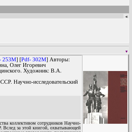
◄
▼
- 253M
] [
Pdf- 302M
] Авторы:
ина, Олег Игоревич
цинского. Художник: В.А.
СССР. Научно-исследовательский
ства коллективом сотрудников Научно-
. Вслед за этой книгой, охватывающей