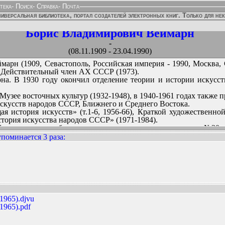
тека
-
Поиск
-
Справка
-
Почта
иверсальная библиотека, портал создателей электронных книг. Только для не
Борис Владимирович Веймарн
-
(08.11.1909 - 23.04.1990)
рн (1909, Севастополь, Российская империя - 1990, Москва, 
. Действительный член АХ СССР (1973).
на. В 1930 году окончил отделение теории и истории искусств
Музее восточных культур (1932-1948), в 1940-1961 годах также п
искусств народов СССР, Ближнего и Среднего Востока.
 история искусств» (т.1-6, 1956-66), Краткой художественной
тория искусства народов СССР» (1971-1984).
 Химкинском кладбище рядом с родственниками на участке №30.
поминается 3 раза
:
ННЫХ ИЗДАНИЙ:
1965).djvu
1965).pdf