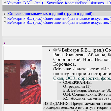
*
Veymarn_B.V..._(red.)__Sovetskoe_izobrazitel'noe_iskusstvo._19
*
Veymarn_B.V..._(red.)__Sovetskoe_izobrazitel'noe_iskusstvo._19
*
Veymarn_B.V..._(red.)__Sovetskoe_izobrazitel'noe_iskusstvo._19
Список описываемых изданий (групп изданий):
►
*
Veymarn_B.V..._(red.)__Sovetskoe_izobrazitel'noe_iskusstvo._19
*
Веймарн Б.В... (ред.) Советское изобразительное искусство. 
*
Веймарн Б.В... (ред.) Советское изобразительное искусство. 
▲
Веймарн Б.В... (ред.)
Со
Ⓐ
Ⓒ
Раиса Яковлевна Аболина, 
Сопоцинский, Нина Ивановн
Корольков.
(Москва: Издательство «Иск
институт теории и истории 
Скан, OCR, обработка, форма
СОДЕРЖАНИЕ:
От редакции (1).
Б.В. Веймарн. Введение (3).
О.И. Сопоцинский. Живопис
Р.Я. Аболина. Скульптура (8
Н.И. Шантыко. Графика (12
ИЗ ИЗДАНИЯ: Предлагаемая читателю к
Е.М. Костина. Театрально-д
исследовательского института теории
Список иллюстраций. Указа