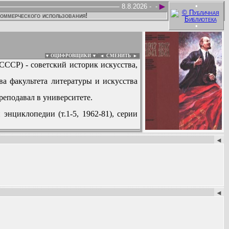
►
•
8.8.2026 -
-
коммерческого использования!
•
▼ ОЦИФРОВЩИКИ ▼
|
◄
СМЕНИТЬ ►
СССР) - советский историк искусства,
а факультета литературы и искусства
реподавал в университете.
 энциклопедии (т.1-5, 1962-81), серии
:
◄
◄