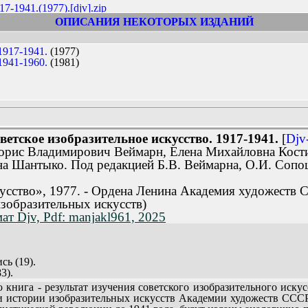
17-1941.(1977).[djv].zip
17-1941.(1977).[pdf].zip
ОПИСАНИЯ НЕКОТОРЫХ ИЗДАНИЙ
41-1960.(1981).[djv].zip
41-1960.(1981).[pdf].zip
1917-1941.
(1977)
1941-1960.
(1981)
ветское изобразительное искусство. 1917-1941.
[
Djv
Борис Владимирович Веймарн, Елена Михайловна Кост
а Шантыко. Под редакцией Б.В. Веймарна, О.И. Сопо
усство», 1977. - Ордена Ленина Академия художеств 
изобразительных искусств)
т Djv, Pdf: manjakl961, 2025
ь (19).
3).
7).
нига - результат изучения советского изобразительного искус
екорационное искусство (187).
 и истории изобразительных искусств Академии художеств СССР
тель имен художников. Составлены И.Б. Борисовой.