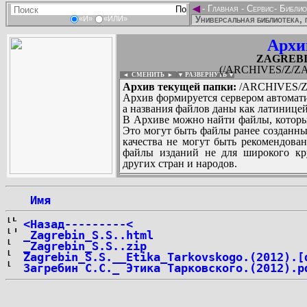
◄
-
Главная
-
Сервис
-
Библио
Универсальная библиотека, 
«И»
«ИЛИ»
Архи
ZAGREBIN
(/ARCHIVES/Z/ZA
◄ СМЕНИТЬ
►
|
▼ РАЗВЕРНУТЬ ▼
Архив текущей папки:
/ARCHIVES/Z/
Архив формируется сервером автомати
а названия файлов даны как латиницей
В Архиве можно найти файлы, которы
Это могут быть файлы ранее созданны
качества не могут быть рекомендован
файлы изданий не для широкого кру
других стран и народов.
 Имя
...
<Назад---------<
_Zagrebin_S.S..html
_Zagrebin_S.S..zip
Zagrebin_S.S.__Etika_Tarkovskogo.(2012).[
Загребин С.С._ Этика Тарковского.(2012).p