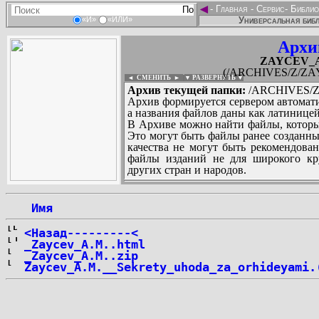
◄
-
Главная
-
Сервис
-
Библио
Универсальная библ
«И»
«ИЛИ»
Архи
ZAYCEV_Al
(/ARCHIVES/Z/ZAY
◄ СМЕНИТЬ
►
|
▼ РАЗВЕРНУТЬ ▼
Архив текущей папки:
/ARCHIVES/Z/
Архив формируется сервером автомати
а названия файлов даны как латиницей
В Архиве можно найти файлы, которы
Это могут быть файлы ранее созданны
качества не могут быть рекомендован
файлы изданий не для широкого кру
других стран и народов.
 Имя
...
<Назад---------<
_Zaycev_A.M..html
_Zaycev_A.M..zip
Zaycev_A.M.__Sekrety_uhoda_za_orhideyami.