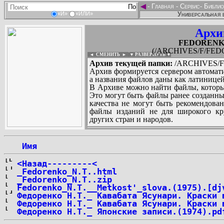
◄
-
Главная
-
Сервис
-
Библио
Универсальная б
«И»
«ИЛИ»
Архи
FEDORENKO_
(/ARCHIVES/F/FEDO
◄ СМЕНИТЬ
►
|
▼ РАЗВЕРНУТЬ ▼
Архив текущей папки:
/ARCHIVES/F/
Архив формируется сервером автомати
а названия файлов даны как латиницей
В Архиве можно найти файлы, которы
Это могут быть файлы ранее созданны
качества не могут быть рекомендован
файлы изданий не для широкого кру
других стран и народов.
 Имя
...
<Назад---------<
_Fedorenko_N.T..html
_Fedorenko_N.T..zip
Fedorenko_N.T.__Metkost'_slova.(1975).[dj
Федоренко Н.Т._ Кавабата Ясунари. Краски 
Федоренко Н.Т._ Кавабата Ясунари. Краски 
Федоренко Н.Т._ Японские записи.(1974).pd