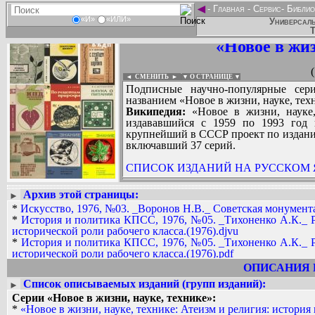
◄
-
Главная
-
Сервис
-
Библио
«И»
«ИЛИ»
Универсаль
Т
«Новое в жиз
◄ СМЕНИТЬ
►
|
▼ О СТРАНИЦЕ ▼
Подписные научно-популярные сер
названием «Новое в жизни, науке, тех
Википедия:
«Новое в жизни, науке,
издававшийся с 1959 по 1993 год 
крупнейший в СССР проект по издани
включавший 37 серий.
СПИСОК ИЗДАНИЙ НА РУССКОМ ЯЗ
Архив этой страницы:
►
Вадим Ершов...
*
Искусство, 1976, №03. _Воронов Н.В._ Советская монумента
AAW, AbsurdMan, altruist, AlVaKo, bo
*
История и политика КПСС, 1976, №05. _Тихоненко А.К._ Р
Raidar, pohorsky, regidrer, seriocity, s
исторической роли рабочего класса.(1976).djvu
Денис Трофимов, Дмитрий Гончар, звез
*
История и политика КПСС, 1976, №05. _Тихоненко А.К._ Р
исторической роли рабочего класса.(1976).pdf
СПИСОК НЕКОТОРЫХ ОЦИФРОВА
*
Космонавтика, астрономия, 1982, №03. _Дмитриев А.С., Кош
ОПИСАНИЯ 
* Искусство, 1976, №03. _Воронов Н.В
*
Космонавтика, астрономия, 1982, №03. _Дмитриев А.С., Кош
Список описываемых изданий (групп изданий):
►
* Философия и жизнь, 1990, №03. Ны
*
Космонавтика, астрономия, 1982, №11. _Шкловский И.С._ И
Серии «Новое в жизни, науке, технике»:
к плюрализму мнений.(1990)
*
Космонавтика, астрономия, 1982, №11. _Шкловский И.С._ И
*
«Новое в жизни, науке, технике: Атеизм и религия: история
* Философия и жизнь, 1990, №06. Ма
*
Космонавтика, астрономия, 1983, №01. _Степанян А.А._ Гам