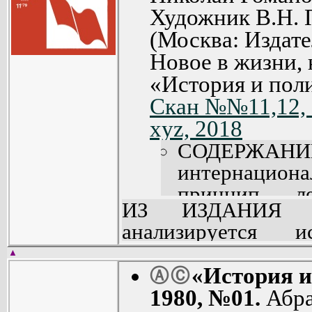
*
Biologiya_i_medicina,1964,N14.[djv].zip
Художник В.Н. 
*
Biologiya_i_medicina,1964,N14.[pdf].zip
*
Biologiya_i_medicina,1964,N21.[djv].zip
(Москва: Издате
*
Biologiya_i_medicina,1964,N21.[pdf].zip
*
Biologiya_i_medicina,1964,N22.[djv].zip
Новое в жизни, 
*
Biologiya_i_medicina,1964,N22.[pdf].zip
*
Biologiya_i_medicina,1965,N01.[djv].zip
«История и пол
*
Biologiya_i_medicina,1965,N01.[pdf].zip
*
Biologiya_i_medicina,1965,N02.[djv].zip
Скан №№11,12, 
*
Biologiya_i_medicina,1965,N02.[pdf].zip
*
Biologiya_i_medicina,1965,N04.[djv].zip
xyz, 2018
*
Biologiya_i_medicina,1965,N04.[pdf].zip
*
Biologiya_i_medicina,1965,N05.[djv].zip
СОДЕРЖАНИ
*
Biologiya_i_medicina,1965,N05.[pdf].zip
*
Biologiya_i_medicina,1965,N06.[djv].zip
интернацио
*
Biologiya_i_medicina,1965,N06.[pdf].zip
*
Biologiya_i_medicina,1965,N07.[djv].zip
принцип ле
*
Biologiya_i_medicina,1965,N07.[pdf].zip
ИЗ ИЗДАНИЯ
*
Biologiya_i_medicina,1965,N09.[djv].zip
Пролетарск
*
Biologiya_i_medicina,1965,N09.[pdf].zip
анализируется 
*
Biologiya_i_medicina,1965,N10.[djv].zip
интернацион
*
Biologiya_i_medicina,1965,N10.[pdf].zip
современная практ
*
Biologiya_i_medicina,1965,N11.[djv].zip
(23). Интерн
▲
*
Biologiya_i_medicina,1965,N11.[pdf].zip
в жизнь принц
«История 
Ⓐ
Ⓒ
*
Biologiya_i_medicina,1965,N12.[djv].zip
важное напр
*
Biologiya_i_medicina,1965,N12.[pdf].zip
социалистическог
1980, №01.
Абра
*
Biologiya_i_medicina,1965,N15.[djv].zip
работы парт
*
Biologiya_i_medicina,1965,N15.[pdf].zip