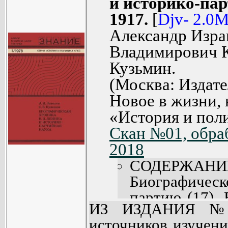
трудящихся и ра
и историко-пар
(41). Воспита
*
Biologiya,1981,N12.[djv].zip
инициативы и др.
*
Biologiya,1981,N12.[pdf].zip
1917.
[
Djv- 2.0
борьбе за ком
*
Biologiya,1982,N05.[djv].zip
*
Biologiya,1982,N05.[pdf].zip
Александр Изра
*
Biologiya,1982,N06.[djv].zip
*
Biologiya,1982,N06.[pdf].zip
Владимирович К
*
Biologiya,1982,N07.[djv].zip
*
Biologiya,1982,N07.[pdf].zip
Кузьмин.
*
Biologiya,1983,N12.[djv].zip
*
Biologiya,1983,N12.[pdf].zip
(Москва: Издате
*
Biologiya,1985,N06.[djv].zip
*
Biologiya,1985,N06.[pdf].zip
Новое в жизни, 
*
Biologiya,1985,N07.[djv].zip
*
Biologiya,1985,N07.[pdf].zip
«История и пол
*
Biologiya,1986,N10.[djv].zip
*
Biologiya,1986,N10.[pdf].zip
Скан №01, обраб
*
Biologiya,1988,N02.[djv].zip
*
Biologiya,1988,N02.[pdf].zip
2018
*
Biologiya,1988,N03.[djv].zip
*
Biologiya,1988,N03.[pdf].zip
СОДЕРЖАНИ
*
Biologiya,1988,N04.[djv].zip
*
Biologiya,1988,N04.[pdf].zip
Биографическ
*
Biologiya,1988,N05.[djv].zip
*
Biologiya,1988,N05.[pdf].zip
партию (17).
*
Biologiya,1988,N09.[djv].zip
ИЗ ИЗДАНИЯ №0
*
Biologiya,1988,N09.[pdf].zip
творчества (42
*
Biologiya,1990,N01.[djv].zip
источников изучен
*
Biologiya,1990,N01.[pdf].zip