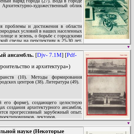
ный наряд города (27). Вода в городе
). Архитектурно-художественный облик
я проблемы и достижения в области
 природных условий в наших населенных
 солнце и зелень, о борьбе с городскими
кой среды на перспективу в 25-30 лет.
▼
ый ансамбль.
[
Djv- 7.1M
] [
Pdf-
троительство и архитектура»)
анств (10). Методы формирования
дских центров (38). Литература (49).
df
 его форме), создающего целостную
х создания архитектурного ансамбля,
ится прогрессивный зарубежный опыт.
проектировщиков, лекторов.
▼
ельной науке (Некоторые