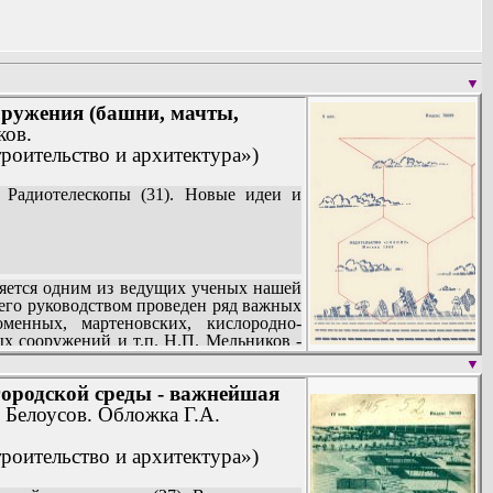
ба.(1992)
й философии.(1961)
)
▼
ружения (башни, мачты,
ков.
ость. (1975)
троительство и архитектура»)
Радиотелескопы (31). Новые идеи и
яется одним из ведущих ученых нашей
его руководством проведен ряд важных
менных, мартеновских, кислородно-
ых сооружений и т.п. Н.П. Мельников -
 рубежом. Широкую известность среди
▼
анализ проектирования, изготовления и
городской среды - важнейшая
льникова, написанная им совместно с
ова в области создания специальных
 Белоусов. Обложка Г.А.
ий ядерных реакторов», переведенной
.П. Мельникову четырежды присуждено
троительство и архитектура»)