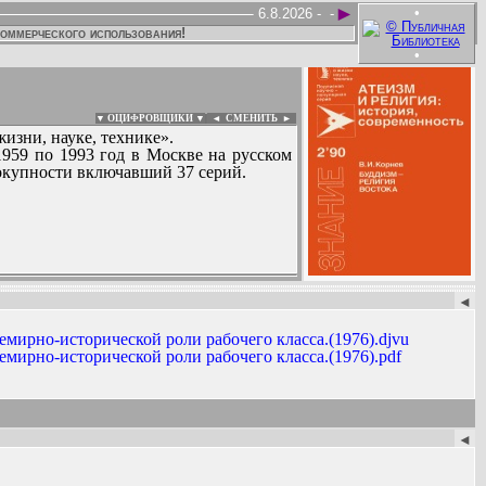
►
•
6.8.2026 -
-
коммерческого использования!
•
▼ ОЦИФРОВЩИКИ ▼
|
◄
СМЕНИТЬ ►
зни, науке, технике».
1959 по 1993 год в Москве на русском
окупности включавший 37 серий.
:
◄
regidrer, seriocity, sigma, xyz, zaaley,
.
мирно-исторической роли рабочего класса.(1976).djvu
мирно-исторической роли рабочего класса.(1976).pdf
 мнений.(1990)
◄
.djvu
.pdf