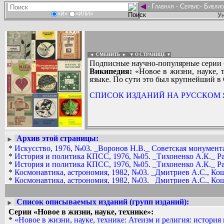
◄
-
Главная
-
Сервис
-
Библио
«И»
«ИЛИ»
Ун
◄ СМЕНИТЬ
►
|
▼ О СТРАНИЦЕ ▼
Подписные научно-популярные серии б
Википедия:
«Новое в жизни, науке, т
языке. По сути это был крупнейший в
СПИСОК ИЗДАНИЙ НА РУССКОМ ЯЗ
Архив этой страницы:
Вадим Ершов...
►
AAW, AbsurdMan, altruist, AlVaKo, boleg
*
Искусство, 1976, №03. _Воронов Н.В._ Советская монумента
Абрамочкин Е.Г., Валентин Бородей, Д
*
История и политика КПСС, 1976, №05. _Тихоненко А.К._ Ра
*
История и политика КПСС, 1976, №05. _Тихоненко А.К._ Ра
СПИСОК НЕКОТОРЫХ ОЦИФРОВА
*
Космонавтика, астрономия, 1982, №03. _Дмитриев А.С., Кош
* Искусство, 1976, №03. _Воронов Н.В
*
Космонавтика, астрономия, 1982, №03. _Дмитриев А.С., Кош
* Философия и жизнь, 1990, №03. Ныс
*
Космонавтика, астрономия, 1982, №11. _Шкловский И.С._ И
* Философия и жизнь, 1990, №06. Мах
*
Космонавтика, астрономия, 1982, №11. _Шкловский И.С._ И
Список описываемых изданий (групп изданий):
►
* Философия и жизнь, 1990, №08. Фро
*
Космонавтика, астрономия, 1983, №01. _Степанян А.А._ Гам
Серии «Новое в жизни, науке, технике»:
* Философия и жизнь, 1990, №09. Мол
*
Космонавтика, астрономия, 1983, №01. _Степанян А.А._ Гам
*
«Новое в жизни, науке, технике: Атеизм и религия: история
* Философия и жизнь, 1991, №04. О см
*
Космонавтика, астрономия, 1983, №02. _Метлов В.Г._ Взаим